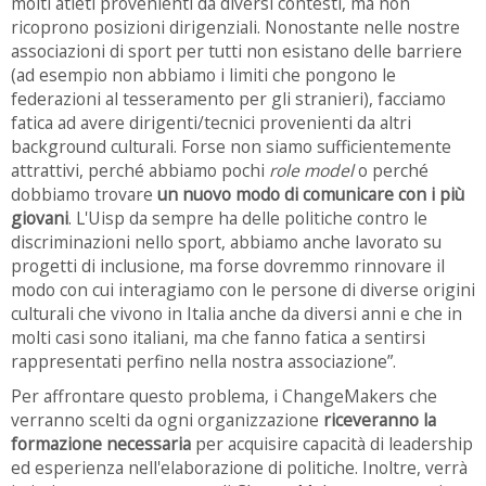
molti atleti provenienti da diversi contesti, ma non
ricoprono posizioni dirigenziali. Nonostante nelle nostre
associazioni di sport per tutti non esistano delle barriere
(ad esempio non abbiamo i limiti che pongono le
federazioni al tesseramento per gli stranieri), facciamo
fatica ad avere dirigenti/tecnici provenienti da altri
background culturali. Forse non siamo sufficientemente
attrattivi, perché abbiamo pochi
role model
o perché
dobbiamo trovare
un nuovo modo di comunicare con i più
giovani
. L'Uisp da sempre ha delle politiche contro le
discriminazioni nello sport, abbiamo anche lavorato su
progetti di inclusione, ma forse dovremmo rinnovare il
modo con cui interagiamo con le persone di diverse origini
culturali che vivono in Italia anche da diversi anni e che in
molti casi sono italiani, ma che fanno fatica a sentirsi
rappresentati perfino nella nostra associazione”.
Per affrontare questo problema, i ChangeMakers che
verranno scelti da ogni organizzazione
riceveranno la
formazione necessaria
per acquisire capacità di leadership
ed esperienza nell'elaborazione di politiche. Inoltre, verrà