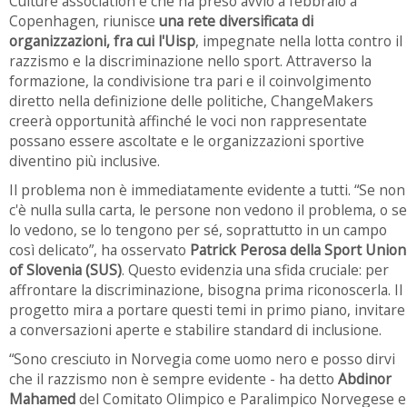
Culture association e che ha preso avvio a febbraio a
Copenhagen, riunisce
una rete diversificata di
organizzazioni, fra cui l'Uisp
, impegnate nella lotta contro il
razzismo e la discriminazione nello sport. Attraverso la
formazione, la condivisione tra pari e il coinvolgimento
diretto nella definizione delle politiche, ChangeMakers
creerà opportunità affinché le voci non rappresentate
possano essere ascoltate e le organizzazioni sportive
diventino più inclusive.
Il problema non è immediatamente evidente a tutti. “Se non
c'è nulla sulla carta, le persone non vedono il problema, o se
lo vedono, se lo tengono per sé, soprattutto in un campo
così delicato”, ha osservato
Patrick Perosa della Sport Union
of Slovenia (SUS)
. Questo evidenzia una sfida cruciale: per
affrontare la discriminazione, bisogna prima riconoscerla. Il
progetto mira a portare questi temi in primo piano, invitare
a conversazioni aperte e stabilire standard di inclusione.
“Sono cresciuto in Norvegia come uomo nero e posso dirvi
che il razzismo non è sempre evidente - ha detto
Abdinor
Mahamed
del Comitato Olimpico e Paralimpico Norvegese e