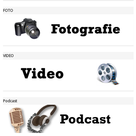
FOTO
Ddl Lobby, Uisp: “Il Parlamento valorizzi le nostre specificità"
VIDEO
La formazione Uisp rallenta ma prosegue anche in estate
Podcast