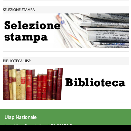
SELEZIONE STAMPA
Tiziano Pesce nel Cda di Fondazione Terzjus: prima riunione a
Roma
BIBLIOTECA UISP
Uisp Nazionale
L.go Nino Franchellucci, 73 00155 Roma