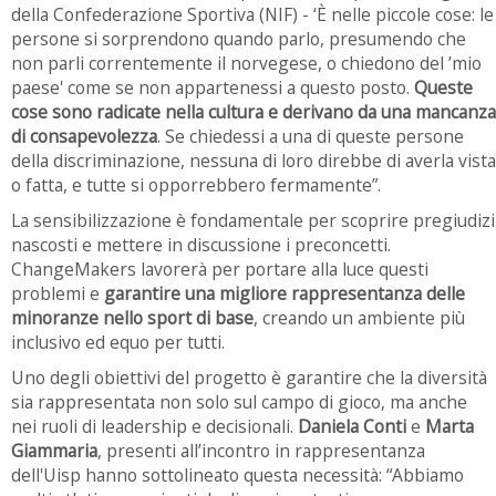
della Confederazione Sportiva (NIF) - ‘È nelle piccole cose: le
persone si sorprendono quando parlo, presumendo che
non parli correntemente il norvegese, o chiedono del ’mio
paese' come se non appartenessi a questo posto.
Queste
cose sono radicate nella cultura e derivano da una mancanza
di consapevolezza
. Se chiedessi a una di queste persone
della discriminazione, nessuna di loro direbbe di averla vista
o fatta, e tutte si opporrebbero fermamente”.
La sensibilizzazione è fondamentale per scoprire pregiudizi
nascosti e mettere in discussione i preconcetti.
ChangeMakers lavorerà per portare alla luce questi
problemi e
garantire una migliore rappresentanza delle
minoranze nello sport di base
, creando un ambiente più
inclusivo ed equo per tutti.
Uno degli obiettivi del progetto è garantire che la diversità
sia rappresentata non solo sul campo di gioco, ma anche
nei ruoli di leadership e decisionali.
Daniela Conti
e
Marta
Giammaria
, presenti all’incontro in rappresentanza
dell'Uisp hanno sottolineato questa necessità: “Abbiamo