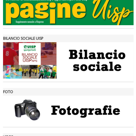
Tiziano Pesce a Radio InBlu2000 traccia il bilancio della stagione
BILANCIO SOCIALE UISP
FOTO
Ddl Lobby, Uisp: “Il Parlamento valorizzi le nostre specificità"