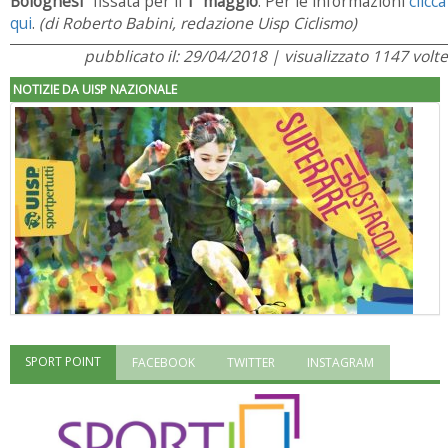
Bolognesi"
fissata per il
1 maggio
. Per le informazioni
clicca
qui
.
(di Roberto Babini, redazione Uisp Ciclismo)
pubblicato il: 29/04/2018 | visualizzato 1147 volte
NOTIZIE DA UISP NAZIONALE
SPORT POINT
FACEBOOK
TWITTER
INSTAGRAM
"Superare gli ostacoli": la relazione di Tiziano Pesce al CN Uisp