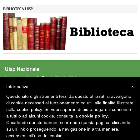
BIBLIOTECA UISP
Uisp Nazionale
L.go Nino Franchellucci, 73 00155 Roma
Tel: 06.439841 - Fax: 06.43984320
Informativa
×
uisp@uisp.it
e-mail:
Questo sito o gli strumenti terzi da questo utilizzati si avvalgono
C.F.: 97029170582
di cookie necessari al funzionamento ed utili alle finalità illustrate
nella cookie policy. Se vuoi saperne di più o negare il consenso
Area Riservata 2.0
a tutti o ad alcuni cookie, consulta la
cookie policy
.
Chiudendo questo banner, scorrendo questa pagina, cliccando
su un link o proseguendo la navigazione in altra maniera,
acconsenti all’uso dei cookie.