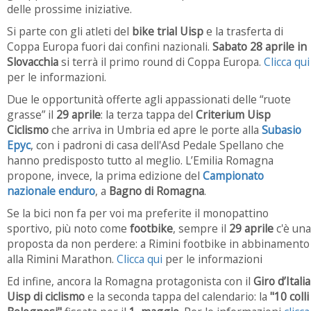
delle prossime iniziative.
Si parte con gli atleti del
bike trial Uisp
e la trasferta di
Coppa Europa fuori dai confini nazionali.
Sabato 28 aprile in
Slovacchia
si terrà il primo round di Coppa Europa.
Clicca qui
per le informazioni.
Due le opportunità offerte agli appassionati delle “ruote
grasse” il
29 aprile
: la terza tappa del
Criterium Uisp
Ciclismo
che arriva in Umbria ed apre le porte alla
Subasio
Epyc
, con i padroni di casa dell'Asd Pedale Spellano che
hanno predisposto tutto al meglio. L’Emilia Romagna
propone, invece, la prima edizione del
Campionato
nazionale enduro
, a
Bagno di Romagna
.
Se la bici non fa per voi ma preferite il monopattino
sportivo, più noto come
footbike
, sempre il
29 aprile
c'è una
proposta da non perdere: a Rimini footbike in abbinamento
alla Rimini Marathon.
Clicca qui
per le informazioni
Ed infine, ancora la Romagna protagonista con il
Giro d’Italia
Uisp di ciclismo
e la seconda tappa del calendario: la
"10 colli