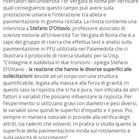
ricercatori dell’università Tor Vergata di Roma per verificare
quali conseguenze questo campo può avere sulla
prestazione umana e l’interazione tra atleta e
pavimentazione in gomma riciclata. La rivista contiente una
intervista a
Stefano D’Ottavio
, professore associato di
scienze motorie all’Università Tor Vergata di Roma che è a
capo del gruppo di ricerca che effettua test e analisi sulla
pavimentazione in PFU utilizzata nel Palamedolla che ci
illustrara il protocollo di ricerca studiato per la Uisp.
“L’indagine è suddivisa in due tronconi - spiega Stefano
D’Ottavio -
la reazione che hanno le diverse superfici alle
sollecitazioni
dovute ad un corpo con una struttura
quantificabile, legata alla massa e alla forza di gravità. In
questo caso la risposta che si ha è pura, non inficiata da altri
fattori o variabili che possano influenzare la risposta. Per
l’esperimento si utilizzano gravi con diametri e pesi diversi,
le variabili sono quindi le superfici d’impatto e il peso. Poi,
sempre in maniera naturale si procede alla verifica degli
attriti, sia radenti che volventi. In pratica si studia quanto la
superficie della pavimentazione incida sul rotolamento e
sulla velocità di scorrimento”.