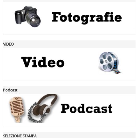
Ddl Lobby, Uisp: “Il Parlamento valorizzi le nostre specificità"
VIDEO
La formazione Uisp rallenta ma prosegue anche in estate
Podcast
SELEZIONE STAMPA