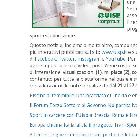
una 
Sett
asso
Firen
prog
sport ed educazione.
Queste notizie, insieme a molte altre, compongon
più interattivi pubblicati sul sito
www.uisp.it
e su
di
Facebook
,
Twitter
,
Instagram
e
YouTube
. Per
ogni singolo articolo, video, post. Viene così as
di interazione:
visualizzazioni (1), mi piace (2), 
contenuto per tutte le piattaforme nel quale è s
considerazione le notizie realizzate
dal 21 al 27
Piscine al femminile: una bracciata di libertà e
Il Forum Terzo Settore al Governo: No partita Iva
Sport in carcere con l'Uisp a Brescia, Roma e Fire
Europa chiama Italia: al via il progetto Tran-Spo
A Lecce tre giorni di incontri su sport ed educaz