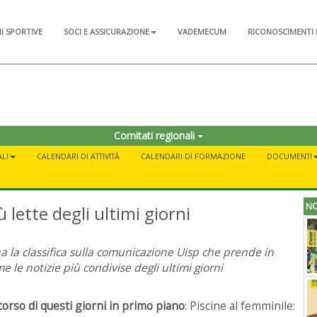
NI SPORTIVE
SOCI E ASSICURAZIONE
VADEMECUM
RICONOSCIMENTI 
Comitati regionali
LI
CALENDARI DI ATTIVITÀ
CALENDARI DI FORMAZIONE
DOCUMENTI
NO
lette degli ultimi giorni
a la classifica sulla comunicazione Uisp che prende in
e le notizie più condivise degli ultimi giorni
corso di questi giorni in primo piano
: Piscine al femminile: