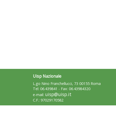
Uisp Nazionale
L.go Nino Franchellucci, 73 00155 Roma
Tel: 06.439841 - Fax: 06.43984320
uisp@uisp.it
e-mail:
C.F.: 97029170582