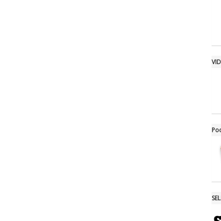
VI
Po
SE