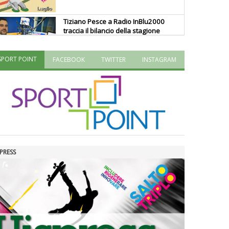
Tiziano Pesce a Radio InBlu2000
traccia il bilancio della stagione
SPORT POINT
FACEBOOK
TWITTER
INSTAGRAM
Ddl Lobby, Uisp: “Il Parlamento
valorizzi le nostre specificità"
La formazione Uisp rallenta ma
prosegue anche in estate
PRESS
Tiziano Pesce nel Cda di
Fondazione Terzjus: prima riunione
a Roma