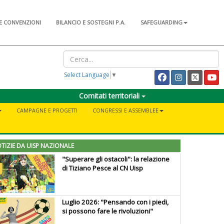
E CONVENZIONI
BILANCIO E SOSTEGNI P.A.
SAFEGUARDING
Select Language
▼
Comitati territoriali
CAMPAGNE E PROGETTI
CONGRESSI E ASSEMBLEE
TIZIE DA UISP NAZIONALE
"Superare gli ostacoli": la relazione
di Tiziano Pesce al CN Uisp
Luglio 2026: "Pensando con i piedi,
si possono fare le rivoluzioni"