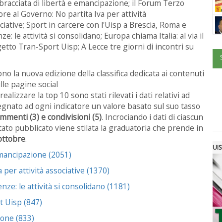
bracciata di libertà e emancipazione; il Forum Terzo
ore al Governo: No partita Iva per attività
ciative; Sport in carcere con l'Uisp a Brescia, Roma e
ze: le attività si consolidano; Europa chiama Italia: al via il
etto Tran-Sport Uisp; A Lecce tre giorni di incontri su
o la nuova edizione della classifica dedicata ai contenuti
lle pagine social
 realizzare la top 10 sono stati rilevati i dati relativi ad
segnato ad ogni indicatore un valore basato sul suo tasso
commenti (3) e condivisioni (5)
. Incrociando i dati di ciascun
tato pubblicato viene stilata la graduatoria che prende in
 ottobre
.
UIS
 emancipazione (2051)
 per attività associative (1370)
nze: le attività si consolidano (1181)
rt Uisp (847)
ione (833)