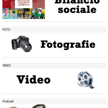
FOTO
Ddl Lobby, Uisp: “Il Parlamento valorizzi le nostre specificità"
VIDEO
La formazione Uisp rallenta ma prosegue anche in estate
Podcast