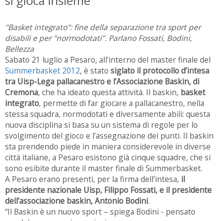
si gioca insieme
"Basket integrato": fine della separazione tra sport per
disabili e per "normodotati". Parlano Fossati, Bodini,
Bellezza
Sabato 21 luglio a Pesaro, all’interno del master finale del
Summerbasket 2012
, è stato
siglato il protocollo d’intesa
tra Uisp-Lega pallacanestro e l’Associazione Baskin, di
Cremona
, che ha ideato questa attività. Il baskin,
basket
integrato
, permette di far giocare a pallacanestro, nella
stessa squadra, normodotati e diversamente abili: questa
nuova disciplina si basa su un sistema di regole per lo
svolgimento del gioco e l’assegnazione dei punti. Il baskin
sta prendendo piede in maniera considerevole in diverse
città italiane, a Pesaro esistono già cinque squadre, che si
sono esibite durante il master finale di Summerbasket.
A Pesaro erano presenti, per la firma dell’intesa,
il
presidente nazionale Uisp, Filippo Fossati, e il presidente
dell’associazione baskin, Antonio Bodini
.
“Il Baskin è un nuovo sport – spiega Bodini - pensato