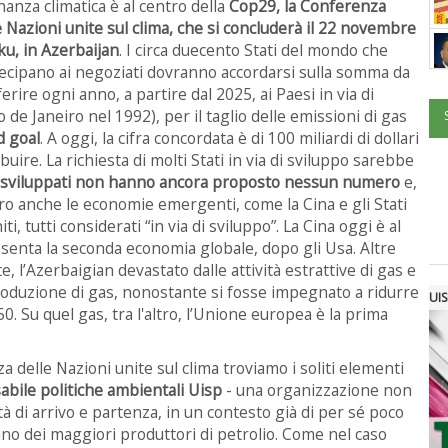
inanza climatica è al centro della
Cop29, la Conferenza
e Nazioni unite sul clima, che si concluderà il 22 novembre
ku, in Azerbaijan
. I circa duecento Stati del mondo che
ecipano ai negoziati dovranno accordarsi sulla somma da
ferire ogni anno, a partire dal 2025, ai Paesi in via di
o de Janeiro nel 1992), per il taglio delle emissioni di gas
d goal
. A oggi, la cifra concordata è di 100 miliardi di dollari
uire. La richiesta di molti Stati in via di sviluppo sarebbe
i sviluppati non hanno ancora proposto nessun numero
e,
ro anche le economie emergenti, come la Cina e gli Stati
i, tutti considerati “in via di sviluppo”. La Cina oggi è al
senta la seconda economia globale, dopo gli Usa. Altre
, l’Azerbaigian devastato dalle attività estrattive di gas e
roduzione di gas, nonostante si fosse impegnato a ridurre
UIS
0. Su quel gas, tra l'altro, l’Unione europea è la prima
delle Nazioni unite sul clima troviamo i soliti elementi
bile politiche ambientali Uisp
- una organizzazione non
ità di arrivo e partenza, in un contesto già di per sé poco
 uno dei maggiori produttori di petrolio. Come nel caso