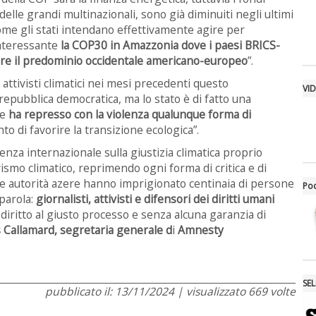
delle grandi multinazionali, sono già diminuiti negli ultimi
come gli stati intendano effettivamente agire per
interessante
la COP30 in Amazzonia dove i paesi BRICS-
tire il predominio occidentale americano-europeo
”.
ttivisti climatici nei mesi precedenti questo
VI
pubblica democratica, ma lo stato è di fatto una
ne
ha represso con la violenza qualunque forma di
to di favorire la transizione ecologica”.
nza internazionale sulla giustizia climatica proprio
ivismo climatico, reprimendo ogni forma di critica e di
. Le autorità azere hanno imprigionato centinaia di persone
Po
parola:
giornalisti, attivisti e difensori dei diritti umani
l diritto al giusto processo e senza alcuna garanzia di
Callamard, segretaria generale d
i
Amnesty
SE
pubblicato il: 13/11/2024 | visualizzato 669 volte