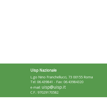
Uisp Nazionale
L.go Nino Franchellucci, 73 00155 Roma
Tel: 06.439841 - Fax: 06.43984320
uisp@uisp.it
e-mail:
C.F.: 97029170582