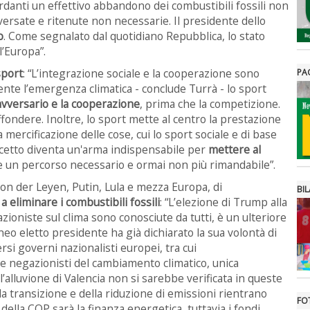
ardanti un effettivo abbandono dei combustibili fossili non
ersate e ritenute non necessarie. Il presidente dello
o
. Come segnalato dal quotidiano Repubblica, lo stato
l’Europa”.
sport
: “L’integrazione sociale e la cooperazione sono
PA
nte l’emergenza climatica - conclude Turrà - lo sport
l’avversario e la cooperazione
, prima che la competizione.
fondere. Inoltre, lo sport mette al centro la prestazione
a mercificazione delle cose, cui lo sport sociale e di base
ncetto diventa un'arma indispensabile per
mettere al
are un percorso necessario e ormai non più rimandabile”.
on der Leyen, Putin, Lula e mezza Europa, di
BIL
 eliminare i combustibili fossili
: “L’elezione di Trump alla
azioniste sul clima sono conosciute da tutti, è un ulteriore
l neo eletto presidente ha già dichiarato la sua volontà di
rsi governi nazionalisti europei, tra cui
e negazionisti del cambiamento climatico, unica
alluvione di Valencia non si sarebbe verificata in queste
ella transizione e della riduzione di emissioni rientrano
FO
o della COP sarà la finanza energetica, tuttavia i fondi