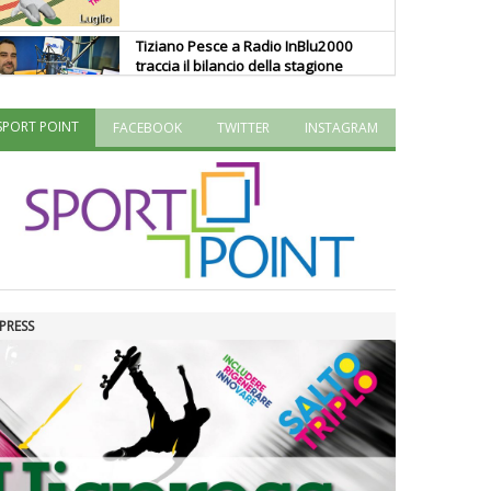
Tiziano Pesce a Radio InBlu2000
traccia il bilancio della stagione
SPORT POINT
FACEBOOK
TWITTER
INSTAGRAM
Ddl Lobby, Uisp: “Il Parlamento
valorizzi le nostre specificità"
La formazione Uisp rallenta ma
prosegue anche in estate
PRESS
Tiziano Pesce nel Cda di
Fondazione Terzjus: prima riunione
a Roma