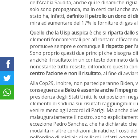
dell’Arabia Saudita, anche qui le dinamiche rigu
solo sono propaganda, ma in certi casi anche avv
stato ha, infatti,
definito il petrolio un dono di di
mira ad aumentare del 17% le forniture di gas al
Quello che la Uisp auspica è che si riparta dallo 
elementi fondamentali per affrontare efficaceme
promuove sempre e comunque
il rispetto per 
Sono proprio questi due principi che bisogna dif
anziché il risultato: in un contesto dominato dall
nonostante tutto resiste, diffondere questo co
centro l’azione e non il risultato
, al fine di avvi
Alla Cop29, inoltre, non parteciperanno Biden, v
conseguenza
a Baku è assente anche l’impegno a
presidenza degli Stati Uniti, le cui posizioni neg
elemento di sfiducia sui risultati raggiungibili: i
venire meno agli accordi di Parigi. Ma anche dive
malauguratamente il nostro, sono esplicitament
eccezione Pedro Sanchez, che ha dichiarato che l’
modalità in altre condizioni climatiche. I costi d
nell’ordine di migliaia di miliardi, infatti, oggett