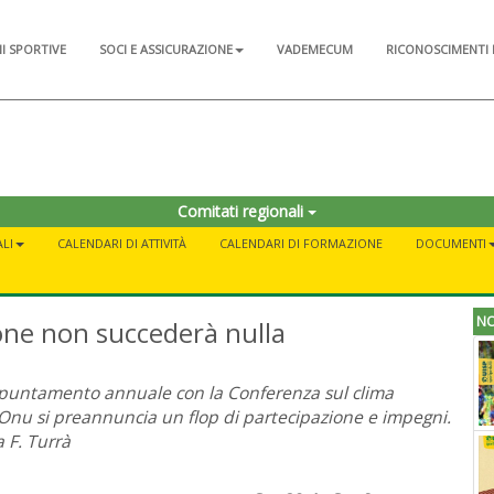
NI SPORTIVE
SOCI E ASSICURAZIONE
VADEMECUM
RICONOSCIMENTI 
Comitati regionali
LI
CALENDARI DI ATTIVITÀ
CALENDARI DI FORMAZIONE
DOCUMENTI
NO
one non succederà nulla
puntamento annuale con la Conferenza sul clima
’Onu si preannuncia un flop di partecipazione e impegni.
a F. Turrà