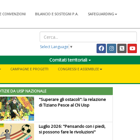
E CONVENZIONI
BILANCIO E SOSTEGNI P.A.
SAFEGUARDING
Select Language
▼
Comitati territoriali
CAMPAGNE E PROGETTI
CONGRESSI E ASSEMBLEE
TIZIE DA UISP NAZIONALE
"Superare gli ostacoli": la relazione
di Tiziano Pesce al CN Uisp
Luglio 2026: "Pensando con i piedi,
si possono fare le rivoluzioni"