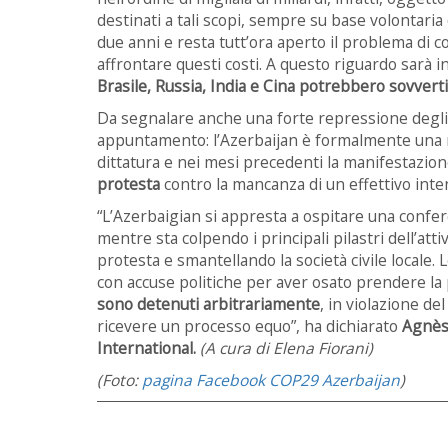
destinati a tali scopi, sempre su base volontaria 
due anni e resta tutt’ora aperto il problema di 
affrontare questi costi. A questo riguardo sarà 
Brasile, Russia, India e Cina potrebbero sovver
Da segnalare anche una forte repressione degli a
appuntamento: l’Azerbaijan è formalmente una re
dittatura e nei mesi precedenti la manifestazio
protesta
contro la mancanza di un effettivo inten
“L’Azerbaigian si appresta a ospitare una confere
mentre sta colpendo i principali pilastri dell’att
protesta e smantellando la società civile locale
con accuse politiche per aver osato prendere la 
sono detenuti arbitrariamente
, in violazione de
ricevere un processo equo”, ha dichiarato
Agnès 
International.
(A cura di Elena Fiorani)
(Foto:
pagina Facebook COP29 Azerbaijan
)