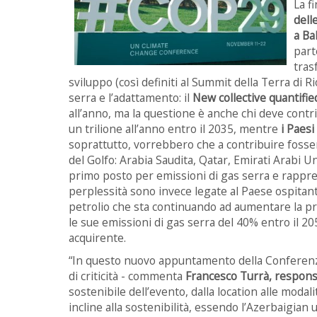
La f
dell
a Ba
part
tras
sviluppo (così definiti al Summit della Terra di Ri
serra e l’adattamento: il
New collective quantifie
all’anno, ma la questione è anche chi deve contrib
un trilione all’anno entro il 2035, mentre
i Paes
soprattutto, vorrebbero che a contribuire fosse
del Golfo: Arabia Saudita, Qatar, Emirati Arabi Unit
primo posto per emissioni di gas serra e rappre
perplessità sono invece legate al Paese ospitante
petrolio che sta continuando ad aumentare la p
le sue emissioni di gas serra del 40% entro il 205
acquirente.
“In questo nuovo appuntamento della Conferenza 
di criticità - commenta
Francesco Turrà, responsa
sostenibile dell’evento, dalla location alle modal
incline alla sostenibilità, essendo l’Azerbaigian