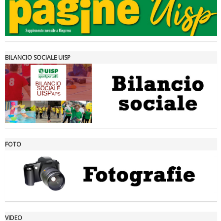
Tiziano Pesce a Radio InBlu2000 traccia il bilancio della stagione
BILANCIO SOCIALE UISP
FOTO
Ddl Lobby, Uisp: “Il Parlamento valorizzi le nostre specificità"
VIDEO