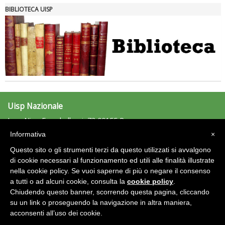
BIBLIOTECA UISP
Uisp Nazionale
L.go Nino Franchellucci, 73 00155 Roma
Tel: 06.439841 - Fax: 06.43984320
Informativa
×
uisp@uisp.it
e-mail:
Questo sito o gli strumenti terzi da questo utilizzati si avvalgono
C.F.: 97029170582
di cookie necessari al funzionamento ed utili alle finalità illustrate
nella cookie policy. Se vuoi saperne di più o negare il consenso
Area Riservata 2.0
a tutti o ad alcuni cookie, consulta la
cookie policy
.
Chiudendo questo banner, scorrendo questa pagina, cliccando
su un link o proseguendo la navigazione in altra maniera,
acconsenti all’uso dei cookie.