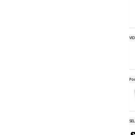
VI
Po
SE