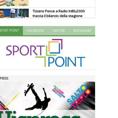
Tiziano Pesce a Radio InBlu2000
traccia il bilancio della stagione
SPORT POINT
FACEBOOK
TWITTER
INSTAGRAM
Ddl Lobby, Uisp: “Il Parlamento
valorizzi le nostre specificità"
La formazione Uisp rallenta ma
prosegue anche in estate
PRESS
Tiziano Pesce nel Cda di
Fondazione Terzjus: prima riunione
a Roma