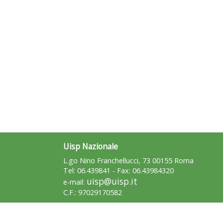
Uisp Nazionale
L.go Nino Franchellucci, 73 00155 Roma
Tel: 06.439841 - Fax: 06.43984320
uisp@uisp.it
e-mail:
C.F.: 97029170582