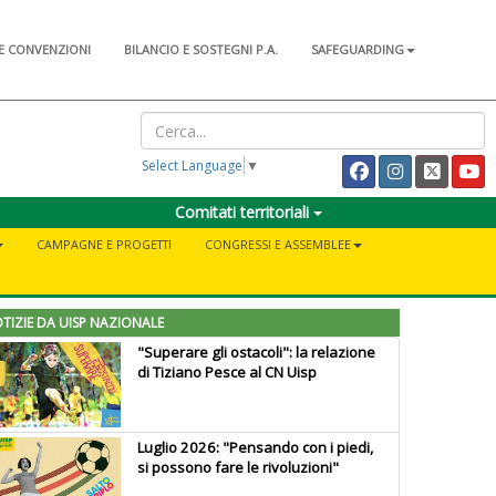
E CONVENZIONI
BILANCIO E SOSTEGNI P.A.
SAFEGUARDING
Select Language
▼
Comitati territoriali
CAMPAGNE E PROGETTI
CONGRESSI E ASSEMBLEE
TIZIE DA UISP NAZIONALE
"Superare gli ostacoli": la relazione
di Tiziano Pesce al CN Uisp
Luglio 2026: "Pensando con i piedi,
si possono fare le rivoluzioni"