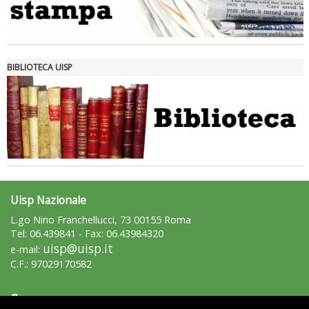
Tiziano Pesce nel Cda di Fondazione Terzjus: prima riunione a
Roma
BIBLIOTECA UISP
Uisp Nazionale
L.go Nino Franchellucci, 73 00155 Roma
Tel: 06.439841 - Fax: 06.43984320
uisp@uisp.it
e-mail:
C.F.: 97029170582
Area Riservata 2.0