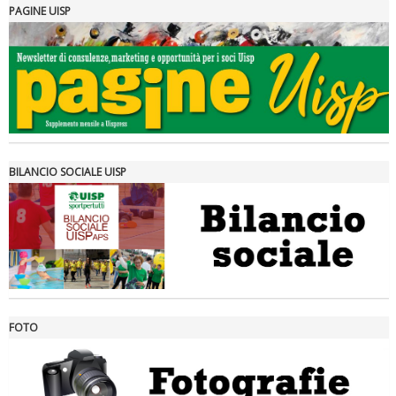
PAGINE UISP
Tiziano Pesce a Radio InBlu2000 traccia il bilancio della stagione
BILANCIO SOCIALE UISP
FOTO
Ddl Lobby, Uisp: “Il Parlamento valorizzi le nostre specificità"