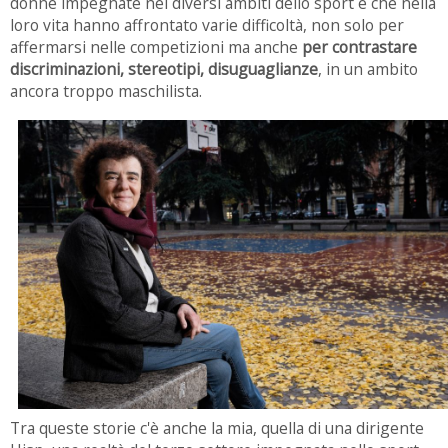
donne impegnate nei diversi ambiti dello sport e che nella
loro vita hanno affrontato varie difficoltà, non solo per
affermarsi nelle competizioni ma anche
per contrastare
discriminazioni, stereotipi, disuguaglianze
, in un ambito
ancora troppo maschilista.
Tra queste storie c'è anche la mia, quella di una dirigente