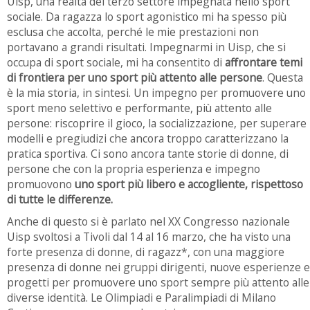
Uisp, una realtà del terzo settore impegnata nello sport
sociale. Da ragazza lo sport agonistico mi ha spesso più
esclusa che accolta, perché le mie prestazioni non
portavano a grandi risultati. Impegnarmi in Uisp, che si
occupa di sport sociale, mi ha consentito di
affrontare temi
di frontiera per uno sport più attento alle persone
. Questa
è la mia storia, in sintesi. Un impegno per promuovere uno
sport meno selettivo e performante, più attento alle
persone: riscoprire il gioco, la socializzazione, per superare
modelli e pregiudizi che ancora troppo caratterizzano la
pratica sportiva. Ci sono ancora tante storie di donne, di
persone che con la propria esperienza e impegno
promuovono
uno sport più libero e accogliente, rispettoso
di tutte le differenze.
Anche di questo si è parlato nel XX Congresso nazionale
Uisp svoltosi a Tivoli dal 14 al 16 marzo, che ha visto una
forte presenza di donne, di ragazz*, con una maggiore
presenza di donne nei gruppi dirigenti, nuove esperienze e
progetti per promuovere uno sport sempre più attento alle
diverse identità. Le Olimpiadi e Paralimpiadi di Milano