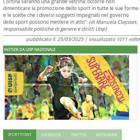
Cortina saranno una grande vetrina: occorre non
dimenticare la promozione dello sport in tutte le sue forme
e le scelte che i diversi soggetti impegnati nel governo
dello sport possono mettere in atto".
(di Manuela Claysset,
responsabile politiche di genere e diritti Uisp)
pubblicato il: 25/03/2025 | visualizzato 1011 volte
NOTIZIE DA UISP NAZIONALE
SPORT POINT
FACEBOOK
TWITTER
INSTAGRAM
"Superare gli ostacoli": la relazione di Tiziano Pesce al CN Uisp