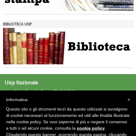
Tiziano Pesce nel Cda di Fondazione Terzjus: prima riunione a
Roma
BIBLIOTECA UISP
Uisp Nazionale
L.go Nino Franchellucci, 73 00155 Roma
Tel: 06.439841 - Fax: 06.43984320
Informativa
×
uisp@uisp.it
e-mail:
Questo sito o gli strumenti terzi da questo utilizzati si avvalgono
C.F.: 97029170582
di cookie necessari al funzionamento ed utili alle finalità illustrate
nella cookie policy. Se vuoi saperne di più o negare il consenso
Area Riservata 2.0
a tutti o ad alcuni cookie, consulta la
cookie policy
.
Chiudendo questo banner, scorrendo questa pagina, cliccando