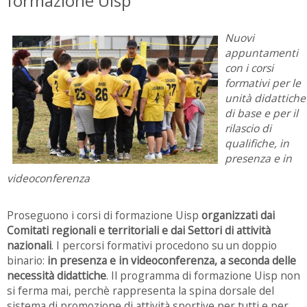
formazione Uisp
Nuovi
appuntamenti
con i corsi
formativi per le
unità didattiche
di base e per il
rilascio di
qualifiche, in
presenza e in
videoconferenza
Proseguono i corsi di formazione Uisp
organizzati dai
Comitati regionali e territoriali e dai Settori di attività
nazionali
. I percorsi formativi procedono su un doppio
binario:
in presenza e in videoconferenza, a seconda delle
necessità didattiche
. Il programma di formazione Uisp non
si ferma mai, perchè rappresenta la spina dorsale del
sistema di promozione di attività sportive per tutti e per