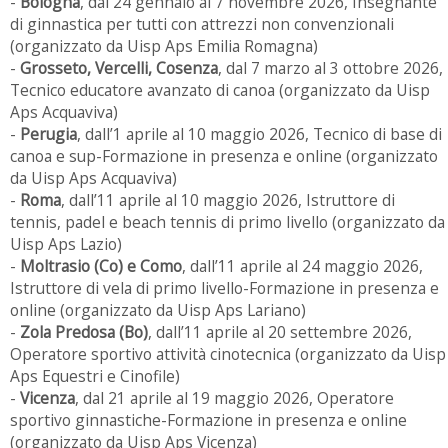
-
Bologna
, dal 24 gennaio al 7 novembre 2026, Insegnante
di ginnastica per tutti con attrezzi non convenzionali
(organizzato da Uisp Aps Emilia Romagna)
-
Grosseto, Vercelli, Cosenza
, dal 7 marzo al 3 ottobre 2026,
Tecnico educatore avanzato di canoa (organizzato da Uisp
Aps Acquaviva)
-
Perugia
, dall’1 aprile al 10 maggio 2026, Tecnico di base di
canoa e sup-Formazione in presenza e online (organizzato
da Uisp Aps Acquaviva)
-
Roma
, dall’11 aprile al 10 maggio 2026, Istruttore di
tennis, padel e beach tennis di primo livello (organizzato da
Uisp Aps Lazio)
-
Moltrasio (Co) e Como
, dall’11 aprile al 24 maggio 2026,
Istruttore di vela di primo livello-Formazione in presenza e
online (organizzato da Uisp Aps Lariano)
-
Zola Predosa (Bo)
, dall’11 aprile al 20 settembre 2026,
Operatore sportivo attività cinotecnica (organizzato da Uisp
Aps Equestri e Cinofile)
-
Vicenza
, dal 21 aprile al 19 maggio 2026, Operatore
sportivo ginnastiche-Formazione in presenza e online
(organizzato da Uisp Aps Vicenza)