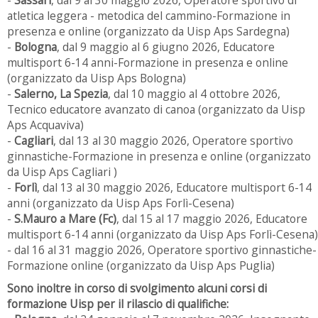
-
Sassari
, dal 9 al 30 maggio 2026, Operatore sportivo di
atletica leggera - metodica del cammino-Formazione in
presenza e online (organizzato da Uisp Aps Sardegna)
-
Bologna
, dal 9 maggio al 6 giugno 2026, Educatore
multisport 6-14 anni-Formazione in presenza e online
(organizzato da Uisp Aps Bologna)
-
Salerno, La Spezia
, dal 10 maggio al 4 ottobre 2026,
Tecnico educatore avanzato di canoa (organizzato da Uisp
Aps Acquaviva)
-
Cagliari
, dal 13 al 30 maggio 2026, Operatore sportivo
ginnastiche-Formazione in presenza e online (organizzato
da Uisp Aps Cagliari
)
-
Forlì
, dal 13 al 30 maggio 2026, Educatore multisport 6-14
anni (organizzato da Uisp Aps Forlì-Cesena)
-
S.Mauro a Mare (Fc)
, dal 15 al 17 maggio 2026, Educatore
multisport 6-14 anni (organizzato da Uisp Aps Forlì-Cesena)
- dal 16 al 31 maggio 2026, Operatore sportivo ginnastiche-
Formazione online (organizzato da Uisp Aps Puglia)
Sono inoltre in corso di svolgimento alcuni corsi di
formazione Uisp per il rilascio di qualifiche: