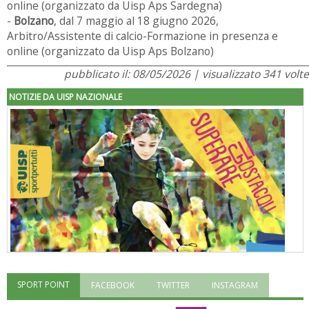
online (organizzato da Uisp Aps Sardegna)
-
Bolzano
, dal 7 maggio al 18 giugno 2026,
Arbitro/Assistente di calcio-Formazione in presenza e
online (organizzato da Uisp Aps Bolzano)
pubblicato il: 08/05/2026 | visualizzato 341 volte
NOTIZIE DA UISP NAZIONALE
SPORT POINT
FACEBOOK
TWITTER
INSTAGRAM
"Superare gli ostacoli": la relazione di Tiziano Pesce al CN Uisp