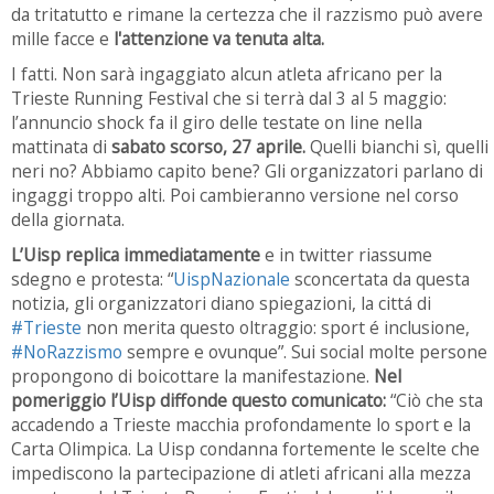
da tritatutto e rimane la certezza che il razzismo può avere
mille facce e
l'attenzione va tenuta alta.
I fatti. Non sarà ingaggiato alcun atleta africano per la
Trieste Running Festival che si terrà dal 3 al 5 maggio:
l’annuncio shock fa il giro delle testate on line nella
mattinata di
sabato scorso, 27 aprile.
Quelli bianchi sì, quelli
neri no? Abbiamo capito bene? Gli organizzatori parlano di
ingaggi troppo alti. Poi cambieranno versione nel corso
della giornata.
L’Uisp replica immediatamente
e in twitter riassume
sdegno e protesta: “
UispNazionale
sconcertata da questa
notizia, gli organizzatori diano spiegazioni, la cittá di
#Trieste
non merita questo oltraggio: sport é inclusione,
#NoRazzismo
sempre e ovunque”. Sui social molte persone
propongono di boicottare la manifestazione.
Nel
pomeriggio l’Uisp diffonde questo comunicato:
“Ciò che sta
accadendo a Trieste macchia profondamente lo sport e la
Carta Olimpica. La Uisp condanna fortemente le scelte che
impediscono la partecipazione di atleti africani alla mezza