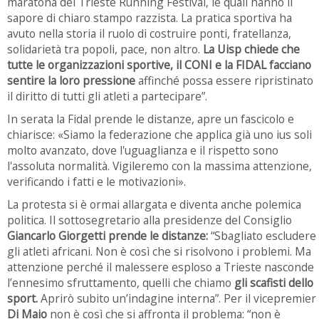
maratona del Trieste Running Festival, le quali hanno il
sapore di chiaro stampo razzista. La pratica sportiva ha
avuto nella storia il ruolo di costruire ponti, fratellanza,
solidarietà tra popoli, pace, non altro.
La Uisp chiede che
tutte le organizzazioni sportive, il CONI e la FIDAL facciano
sentire la loro pressione
affinché possa essere ripristinato
il diritto di tutti gli atleti a partecipare”.
In serata la Fidal prende le distanze, apre un fascicolo e
chiarisce: «Siamo la federazione che applica già uno ius soli
molto avanzato, dove l'uguaglianza e il rispetto sono
l'assoluta normalità. Vigileremo con la massima attenzione,
verificando i fatti e le motivazioni».
La protesta si è ormai allargata e diventa anche polemica
politica. Il sottosegretario alla presidenze del Consiglio
Giancarlo Giorgetti prende le distanze:
“Sbagliato escludere
gli atleti africani. Non è così che si risolvono i problemi. Ma
attenzione perché il malessere esploso a Trieste nasconde
l’ennesimo sfruttamento, quelli che chiamo
gli scafisti dello
sport.
Aprirò subito un’indagine interna”. Per il vicepremier
Di Maio
non è così che si affronta il problema: “non è