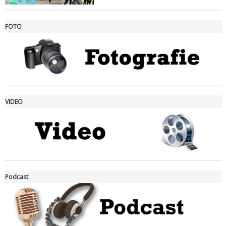
FOTO
Ddl Lobby, Uisp: “Il Parlamento valorizzi le nostre specificità"
VIDEO
La formazione Uisp rallenta ma prosegue anche in estate
Podcast