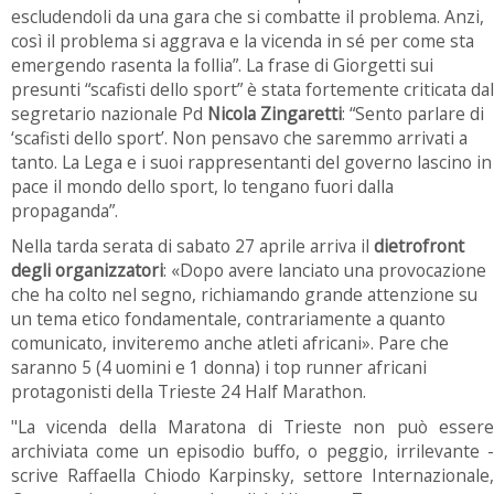
escludendoli da una gara che si combatte il problema. Anzi,
così il problema si aggrava e la vicenda in sé per come sta
emergendo rasenta la follia”. La frase di Giorgetti sui
presunti “scafisti dello sport” è stata fortemente criticata dal
segretario nazionale Pd
Nicola Zingaretti
: “Sento parlare di
‘scafisti dello sport’. Non pensavo che saremmo arrivati a
tanto. La Lega e i suoi rappresentanti del governo lascino in
pace il mondo dello sport, lo tengano fuori dalla
propaganda”.
Nella tarda serata di sabato 27 aprile arriva il
dietrofront
degli organizzatori
: «Dopo avere lanciato una provocazione
che ha colto nel segno, richiamando grande attenzione su
un tema etico fondamentale, contrariamente a quanto
comunicato, inviteremo anche atleti africani». Pare che
saranno 5 (4 uomini e 1 donna) i top runner africani
protagonisti della Trieste 24 Half Marathon.
"La vicenda della Maratona di Trieste non può essere
archiviata come un episodio buffo, o peggio, irrilevante -
scrive Raffaella Chiodo Karpinsky, settore Internazionale,