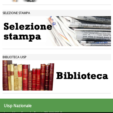
SELEZIONE STAMPA
Tiziano Pesce nel Cda di Fondazione Terzjus: prima riunione a
Roma
BIBLIOTECA UISP
Uisp Nazionale
L.go Nino Franchellucci, 73 00155 Roma