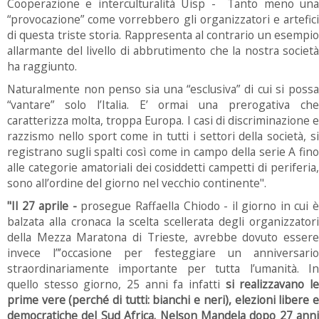
Cooperazione e interculturalità Uisp - Tanto meno una
“provocazione” come vorrebbero gli organizzatori e artefici
di questa triste storia. Rappresenta al contrario un esempio
allarmante del livello di abbrutimento che la nostra società
ha raggiunto.
Naturalmente non penso sia una “esclusiva” di cui si possa
“vantare” solo l’Italia. E’ ormai una prerogativa che
caratterizza molta, troppa Europa. I casi di discriminazione e
razzismo nello sport come in tutti i settori della società, si
registrano sugli spalti così come in campo della serie A fino
alle categorie amatoriali dei cosiddetti campetti di periferia,
sono all’ordine del giorno nel vecchio continente".
"Il 27 aprile -
prosegue Raffaella Chiodo - il giorno in cui 
balzata alla cronaca la scelta scellerata degli organizzatori
della Mezza Maratona di Trieste, avrebbe dovuto essere
invece l”’occasione per festeggiare un anniversario
straordinariamente importante per tutta l’umanità. In
quello stesso giorno, 25 anni fa infatti
si realizzavano l
prime vere (perché di tutti: bianchi e neri), elezioni libere e
democratiche del Sud Africa. Nelson Mandela dopo 27 anni