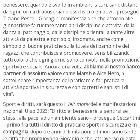
benessere, quando è svolto in ambienti sicuri, sani, distanti
da ogni forma di abusi, siano essi fisici o emotivi - prosegue
Tiziano Pesce - Giocagin, manifestazione che attorno alle
ginnastiche fa ruotare tante altri discipline e attività, dalla
danza al pattinaggio, dalle discipline orientali a tante altre
attività da palestra e non solo, insomma, anche come
simbolo di buone pratiche sulla tutela dei bambini e dei
ragazzi che contribuisce a promuovere, sensibilizzando
tutti coloro che ogni giorno sono coinvolti nella promozione
sportiva e sociale. Ancora una volta
abbiamo al nostro fianco
partner di assoluto valore come Marsh e Alce Nero
, a
sottolineare l’importanza del praticare e far praticare
attività sportiva in sicurezza e con corretti e sani stili di
vita".
Sport e diritti, sarà questo il
leit motiv
delle manifestazioni
nazionali Uisp 2023: “Diritto al benessere, a sentirsi se
stessi, alla pace, ad un ambiente sano - prosegue Ceccantini
-
primo fra tutti il diritto di praticare sport in sicurezza e in
compagnia
: dopo tre anni di limitazioni e timori sono tante
le città che promuovono Giocagin e che, attraverso questa