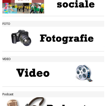
FOTO
Ddl Lobby, Uisp: “Il Parlamento valorizzi le nostre specificità"
VIDEO
La formazione Uisp rallenta ma prosegue anche in estate
Podcast