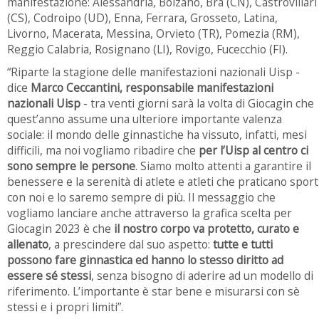
manifestazione: Alessandria, Bolzano, Bra (CN), Castrovillari
(CS), Codroipo (UD), Enna, Ferrara, Grosseto, Latina,
Livorno, Macerata, Messina, Orvieto (TR), Pomezia (RM),
Reggio Calabria, Rosignano (LI), Rovigo, Fucecchio (FI).
“Riparte la stagione delle manifestazioni nazionali Uisp -
dice
Marco Ceccantini, responsabile manifestazioni
nazionali Uisp
- tra venti giorni sarà la volta di Giocagin che
quest’anno assume una ulteriore importante valenza
sociale: il mondo delle ginnastiche ha vissuto, infatti, mesi
difficili, ma noi vogliamo ribadire che
per l’Uisp al centro ci
sono sempre le persone
. Siamo molto attenti a garantire il
benessere e la serenità di atlete e atleti che praticano sport
con noi e lo saremo sempre di più. Il messaggio che
vogliamo lanciare anche attraverso la grafica scelta per
Giocagin 2023 è che
il nostro corpo va protetto, curato e
allenato
, a prescindere dal suo aspetto:
tutte e tutti
possono fare ginnastica ed hanno lo stesso diritto ad
essere sé stessi
, senza bisogno di aderire ad un modello di
riferimento. L’importante è star bene e misurarsi con sè
stessi e i propri limiti”.