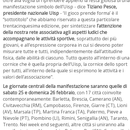
oltre alla voglia di riprendere appieno la festa gioiosa di una
manifestazione simbolo dell’Uisp - dice
Tiziano Pesce,
presidente nazionale Uisp
- ‘Il gioco prende forma’ è il
“sottotitolo” che abbiamo riservato a questa particolare
trentacinquesima edizione, per sintetizzare
l’attenzione
della nostra rete associativa agli aspetti ludici che
accompagnano le attività sportive
, soprattutto dei più
giovani, e all’espressione corporea in cui si devono poter
misurare tutte e tutti, indipendentemente dall’attitudine
fisica, dalle abilità di ciascuno. Tutto questo all’interno di una
cornice che è quella propria dell’Uisp, la cornice dello sport
per tutti, all'interno della quale si esprimono le attività e i
valori dell'associazione".
Le giornate centrali della manifestazione saranno quelle di
sabato 25 e domenica 26 febbraio
, con 17 città coinvolte
contemporaneamente: Barletta, Brescia, Camerano (AN),
Civitavecchia (RM), Campobasso, Firenze, Giarre (CT), Lioni
(AV), Marsala (TP), Martina Franca (TA), Palermo, Pieve a
Nievole (PT), Piombino (LI), Rimini, Senigallia (AN), Taranto,
Trento. Nei week end seguenti, altre città si uniranno alla