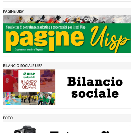
PAGINE UISP
Tiziano Pesce a Radio InBlu2000 traccia il bilancio della stagione
BILANCIO SOCIALE UISP
FOTO
Ddl Lobby, Uisp: “Il Parlamento valorizzi le nostre specificità"