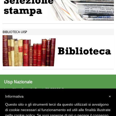
Tiziano Pesce nel Cda di Fondazione Terzjus: prima riunione a
Roma
BIBLIOTECA UISP
Uisp Nazionale
L.go Nino Franchellucci, 73 00155 Roma
Tel: 06.439841 - Fax: 06.43984320
Informativa
×
uisp@uisp.it
e-mail:
Questo sito o gli strumenti terzi da questo utilizzati si avvalgono
C.F.: 97029170582
di cookie necessari al funzionamento ed utili alle finalità illustrate
nella cookie policy. Se vuoi saperne di più o negare il consenso