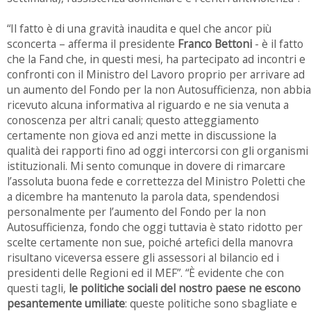
“Il fatto è di una gravità inaudita e quel che ancor più
sconcerta – afferma il presidente
Franco Bettoni
- è il fatto
che la Fand che, in questi mesi, ha partecipato ad incontri e
confronti con il Ministro del Lavoro proprio per arrivare ad
un aumento del Fondo per la non Autosufficienza, non abbia
ricevuto alcuna informativa al riguardo e ne sia venuta a
conoscenza per altri canali; questo atteggiamento
certamente non giova ed anzi mette in discussione la
qualità dei rapporti fino ad oggi intercorsi con gli organismi
istituzionali. Mi sento comunque in dovere di rimarcare
l’assoluta buona fede e correttezza del Ministro Poletti che
a dicembre ha mantenuto la parola data, spendendosi
personalmente per l’aumento del Fondo per la non
Autosufficienza, fondo che oggi tuttavia è stato ridotto per
scelte certamente non sue, poiché artefici della manovra
risultano viceversa essere gli assessori al bilancio ed i
presidenti delle Regioni ed il MEF”. “È evidente che con
questi tagli,
le politiche sociali del nostro paese ne escono
pesantemente umiliate
: queste politiche sono sbagliate e