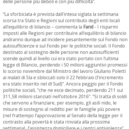
delle persone più deboli e con più difficoltà”.
“La sforbiciata è prevista dall'intesa siglata la settimana
scorsa tra Stato e Regioni sul contributo degli enti locali
all'equilibrio di bilancio – commenta la
Fand
- I risparmi
imposti alle Regioni per contribuire all’equilibrio di bilancio
andranno dunque ad incidere pesantemente sul Fondo non
autosufficienze e sul Fondo per le politiche sociali. Il Fondo
destinato al sostegno delle persone non autosufficienti
scende quindi al livello cui era stato portato con l’ultima
legge di Bilancio, perdendo i 50 milioni aggiuntivi promessi
lo scorso novembre dal Ministro del lavoro Giuliano Poletti
ai malati di Sla e sbloccati solo il 22 febbraio (l’incremento
era stato inserito nel dl Sud)". Ancora peggio per il Fondo
politiche sociali, "che ne esce decimato, perdendo 211 sui
311,58 milioni stanziati nell’ottobre 2016". "Si tratta di soldi
che servono a finanziare, per esempio, gli asili nido, le
misure di sostegno al reddito per le famiglie più povere
(nel frattempo l’approvazione al Senato della legge per il
contrasto alla povertà è stata rinviata alla prossima
settimana), l’assistenza domiciliare e i centri antiviolenza".