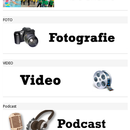
FOTO
Ddl Lobby, Uisp: “Il Parlamento valorizzi le nostre specificità"
VIDEO
La formazione Uisp rallenta ma prosegue anche in estate
Podcast