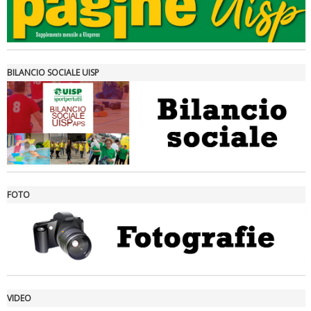
Tiziano Pesce a Radio InBlu2000 traccia il bilancio della stagione
BILANCIO SOCIALE UISP
FOTO
Ddl Lobby, Uisp: “Il Parlamento valorizzi le nostre specificità"
VIDEO