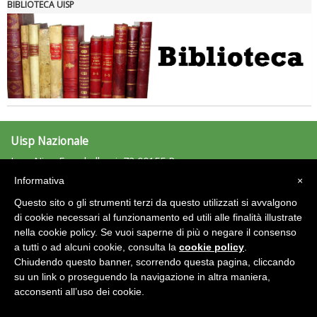
BIBLIOTECA UISP
Uisp Nazionale
L.go Nino Franchellucci, 73 00155 Roma
Tel: 06.439841 - Fax: 06.43984320
Informativa
×
uisp@uisp.it
e-mail:
Questo sito o gli strumenti terzi da questo utilizzati si avvalgono
C.F.: 97029170582
di cookie necessari al funzionamento ed utili alle finalità illustrate
nella cookie policy. Se vuoi saperne di più o negare il consenso
Area Riservata 2.0
a tutti o ad alcuni cookie, consulta la
cookie policy
.
Chiudendo questo banner, scorrendo questa pagina, cliccando
su un link o proseguendo la navigazione in altra maniera,
acconsenti all’uso dei cookie.