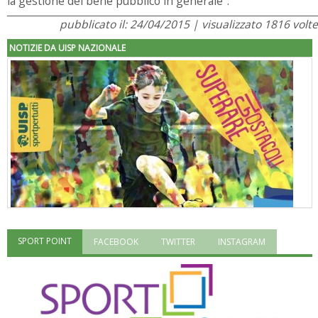
la gestione del bene pubblico in generale".
pubblicato il: 24/04/2015 | visualizzato 1816 volte
NOTIZIE DA UISP NAZIONALE
SPORT POINT
FACEBOOK
TWITTER
INSTAGRAM
"Superare gli ostacoli": la relazione di Tiziano Pesce al CN Uisp