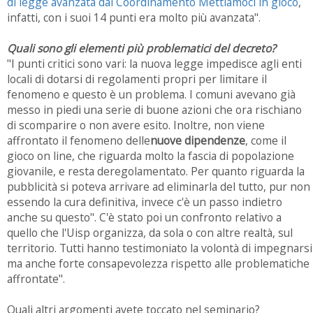
di legge avanzata dal Coordinamento Mettiamoci in gioco
,
infatti, con i suoi 14 punti era molto più avanzata".
Quali sono gli elementi più problematici del decreto?
"I punti critici sono vari: la nuova legge impedisce agli enti
locali di dotarsi di regolamenti propri per limitare il
fenomeno e questo è un problema. I comuni avevano già
messo in piedi una serie di buone azioni che ora rischiano
di scomparire o non avere esito. Inoltre, non viene
affrontato il fenomeno delle
nuove dipendenze
, come il
gioco on line, che riguarda molto la fascia di popolazione
giovanile, e resta deregolamentato. Per quanto riguarda la
pubblicità si poteva arrivare ad eliminarla del tutto, pur non
essendo la cura definitiva, invece c'è un passo indietro
anche su questo". C'è stato poi un confronto relativo a
quello che l'Uisp organizza, da sola o con altre realtà, sul
territorio. Tutti hanno testimoniato la volontà di impegnarsi
ma anche forte consapevolezza rispetto alle problematiche
affrontate".
Quali altri argomenti avete toccato nel seminario?