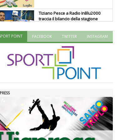
Tiziano Pesce a Radio InBlu2000
traccia il bilancio della stagione
SPORT POINT
FACEBOOK
TWITTER
INSTAGRAM
Ddl Lobby, Uisp: “Il Parlamento
valorizzi le nostre specificità"
La formazione Uisp rallenta ma
prosegue anche in estate
PRESS
Tiziano Pesce nel Cda di
Fondazione Terzjus: prima riunione
a Roma