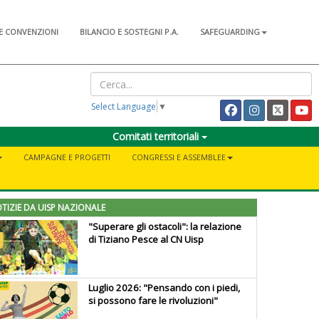
E CONVENZIONI
BILANCIO E SOSTEGNI P.A.
SAFEGUARDING
Select Language
▼
Comitati territoriali
CAMPAGNE E PROGETTI
CONGRESSI E ASSEMBLEE
TIZIE DA UISP NAZIONALE
"Superare gli ostacoli": la relazione
di Tiziano Pesce al CN Uisp
Luglio 2026: "Pensando con i piedi,
si possono fare le rivoluzioni"