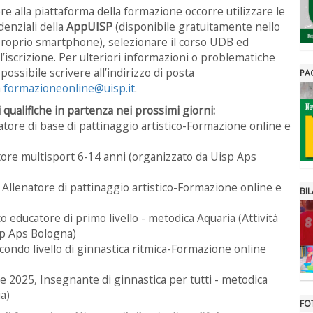
re alla piattaforma della formazione occorre utilizzare le
enziali della
AppUISP
(disponibile gratuitamente nello
proprio smartphone), selezionare il corso UDB ed
l’iscrizione. Per ulteriori informazioni o problematiche
possibile scrivere all’indirizzo di posta
PA
a
formazioneonline@uisp.it
.
i qualifiche in partenza nei prossimi giorni:
ratore di base di pattinaggio artistico-Formazione online e
atore multisport 6-14 anni (organizzato da Uisp Aps
5, Allenatore di pattinaggio artistico-Formazione online e
BIL
ico educatore di primo livello - metodica Aquaria (Attività
sp Aps Bologna)
secondo livello di ginnastica ritmica-Formazione online
rile 2025, Insegnante di ginnastica per tutti - metodica
a)
FO