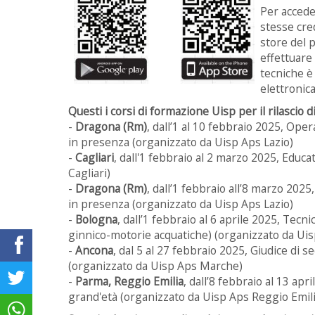
Per accede
stesse cred
store del 
effettuare 
tecniche è 
elettronic
Questi i corsi di formazione Uisp per il rilascio d
-
Dragona (Rm)
, dall’1 al 10 febbraio 2025, Ope
in presenza (organizzato da Uisp Aps Lazio)
-
Cagliari
, dall'1 febbraio al 2 marzo 2025, Educ
Cagliari)
-
Dragona (Rm)
, dall’1 febbraio all’8 marzo 202
in presenza (organizzato da Uisp Aps Lazio)
-
Bologna
, dall’1 febbraio al 6 aprile 2025, Tecn
ginnico-motorie acquatiche) (organizzato da Ui
-
Ancona
, dal 5 al 27 febbraio 2025, Giudice di 
(organizzato da Uisp Aps Marche)
-
Parma, Reggio Emilia
, dall’8 febbraio al 13 ap
grand'età (organizzato da Uisp Aps Reggio Emili