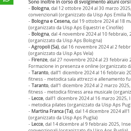
Sono inoltre in corso di svolgimento alcuni corsi 
-
Bologna
, dal 12 ottobre 2024 al 30 marzo 2025,
convenzionali (organizzato da Uisp Aps Emilia
-
Bologna e Cesena,
dal 19 ottobre 2024 al 18 ma
(organizzato da Uisp Aps Equestri e Cinofile)
-
Bologna
, dal 4 novembre 2024 al 10 febbraio, 
(organizzato da Uisp Aps Bologna)
-
Agropoli (Sa)
, dal 16 novembre 2024 al 2 febbrai
(organizzato da Uisp Aps Vela)
-
Firenze
, dal 27 novembre 2024 al 23 febbraio 2
Formazione in presenza e online (organizzato d
-
Taranto
, dall’1 dicembre 2024 al 16 febbraio 20
fitness - metodica sala attrezzi e allenamento f
-
Taranto
, dall’1 dicembre 2024 al 2 marzo 2025, 
fitness - metodica fitness area musicale (organi
-
Lecce
, dall’1 dicembre 2024 al 16 marzo 2025, In
- metodica pilates (organizzato da Uisp Aps Pugl
-
Martina Franca (Ta)
, dal 14 dicembre 2024 all'
(organizzato da Uisp Aps Puglia)
-
Lecce
, dal 14 dicembre al 9 febbraio 2025, Inse
convenzionali (organizzato da Uisp Aps Puglia)