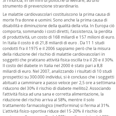
Si rinuncia, in termini di politiche di welfare, ad uno
strumento di prevenzione straordinario.
Le malattie cardiovascolari costituiscono la prima causa di
morte fra donne e uomini. Sono anche la prima causa di
disabilità e diminuzione della qualità della vita. In Europa ciò
comporta, sommando i costi diretti, l’assistenza, la perdita
di produttività, un costo di 168 miliardi e 157 milioni di euro.
In Italia il costo è di 21,8 miliardi di euro . Da 11 1 studi
condotti fra il 1975 e il 2006 sappiamo però che la misura
della riduzione del rischio di malattie cardiovascolari in
soggetti che praticano attività fisica oscilla tra il 20 e il 30%.
Il costo del diabete in Italia nel 2000 è stato pari a 8,8
miliardi di euro. Nel 2007, analizzando i risultati di 10 studi
prospettici su 300.000 individui, si è concluso che i soggetti
abituati a camminare a passo veloce per 2,5 ore a settimana
riducono del 30% il rischio di diabete mellito2. Associando
l’attività fisica ad una sana e corretta alimentazione, la
riduzione del rischio arriva al 58%, mentre il solo
trattamento farmacologico (metformina) si ferma al 31%.
L’attività fisico-sportiva riduce del 15-20% il rischio di