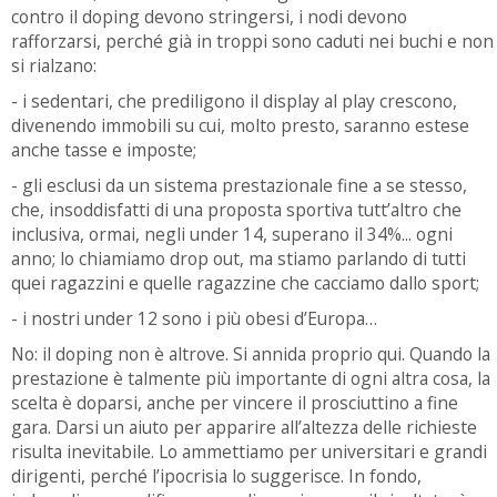
contro il doping devono stringersi, i nodi devono
rafforzarsi, perché già in troppi sono caduti nei buchi e non
si rialzano:
- i sedentari, che prediligono il display al play crescono,
divenendo immobili su cui, molto presto, saranno estese
anche tasse e imposte;
- gli esclusi da un sistema prestazionale fine a se stesso,
che, insoddisfatti di una proposta sportiva tutt’altro che
inclusiva, ormai, negli under 14, superano il 34%... ogni
anno; lo chiamiamo drop out, ma stiamo parlando di tutti
quei ragazzini e quelle ragazzine che cacciamo dallo sport;
- i nostri under 12 sono i più obesi d’Europa…
No: il doping non è altrove. Si annida proprio qui. Quando la
prestazione è talmente più importante di ogni altra cosa, la
scelta è doparsi, anche per vincere il prosciuttino a fine
gara. Darsi un aiuto per apparire all’altezza delle richieste
risulta inevitabile. Lo ammettiamo per universitari e grandi
dirigenti, perché l’ipocrisia lo suggerisce. In fondo,