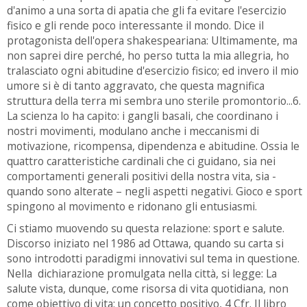
d'animo a una sorta di apatia che gli fa evitare l'esercizio
fisico e gli rende poco interessante il mondo. Dice il
protagonista dell'opera shakespeariana: Ultimamente, ma
non saprei dire perché, ho perso tutta la mia allegria, ho
tralasciato ogni abitudine d'esercizio fisico; ed invero il mio
umore si è di tanto aggravato, che questa magnifica
struttura della terra mi sembra uno sterile promontorio...6.
La scienza lo ha capito: i gangli basali, che coordinano i
nostri movimenti, modulano anche i meccanismi di
motivazione, ricompensa, dipendenza e abitudine. Ossia le
quattro caratteristiche cardinali che ci guidano, sia nei
comportamenti generali positivi della nostra vita, sia -
quando sono alterate – negli aspetti negativi. Gioco e sport
spingono al movimento e ridonano gli entusiasmi.
Ci stiamo muovendo su questa relazione: sport e salute.
Discorso iniziato nel 1986 ad Ottawa, quando su carta si
sono introdotti paradigmi innovativi sul tema in questione.
Nella dichiarazione promulgata nella città, si legge: La
salute vista, dunque, come risorsa di vita quotidiana, non
come obiettivo di vita: un concetto positivo, 4 Cfr. Il libro