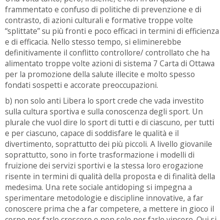
frammentato e confuso di politiche di prevenzione e di
contrasto, di azioni culturali e formative troppe volte
“splittate” su più fronti e poco efficaci in termini di efficienza
e di efficacia. Nello stesso tempo, si eliminerebbe
definitivamente il conflitto controllore/ controllato che ha
alimentato troppe volte azioni di sistema 7 Carta di Ottawa
per la promozione della salute illecite e molto spesso
fondati sospetti e accorate preoccupazioni.
b) non solo anti Libera lo sport crede che vada investito
sulla cultura sportiva e sulla conoscenza degli sport. Un
plurale che vuol dire lo sport di tutti e di ciascuno, per tutti
e per ciascuno, capace di soddisfare le qualità e il
divertimento, soprattutto dei più piccoli. A livello giovanile
soprattutto, sono in forte trasformazione i modelli di
fruizione dei servizi sportivi e la stessa loro erogazione
risente in termini di qualità della proposta e di finalità della
medesima. Una rete sociale antidoping si impegna a
sperimentare metodologie e discipline innovative, a far
conoscere prima che a far competere, a mettere in gioco il
corpo per farlo crescere e non solo per farlo vincere. Qui si