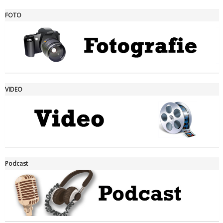
FOTO
Ddl Lobby, Uisp: “Il Parlamento valorizzi le nostre specificità"
VIDEO
La formazione Uisp rallenta ma prosegue anche in estate
Podcast