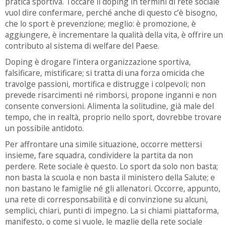
pratica sportiva. Toccare il doping in termini di rete sociale
vuol dire confermare, perché anche di questo c’è bisogno,
che lo sport è prevenzione; meglio: è promozione, è
aggiungere, è incrementare la qualità della vita, è offrire un
contributo al sistema di welfare del Paese.
Doping è drogare l’intera organizzazione sportiva,
falsificare, mistificare; si tratta di una forza omicida che
travolge passioni, mortifica e distrugge i colpevoli; non
prevede risarcimenti né rimborsi, propone inganni e non
consente conversioni. Alimenta la solitudine, già male del
tempo, che in realtà, proprio nello sport, dovrebbe trovare
un possibile antidoto.
Per affrontare una simile situazione, occorre mettersi
insieme, fare squadra, condividere la partita da non
perdere. Rete sociale è questo. Lo sport da solo non basta;
non basta la scuola e non basta il ministero della Salute; e
non bastano le famiglie né gli allenatori. Occorre, appunto,
una rete di corresponsabilità e di convinzione su alcuni,
semplici, chiari, punti di impegno. La si chiami piattaforma,
manifesto, o come si vuole, le maglie della rete sociale