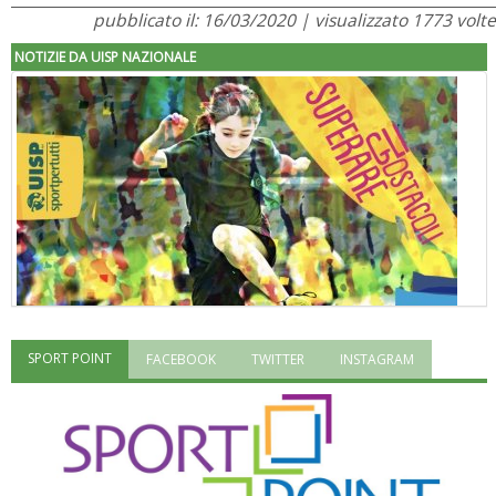
pubblicato il: 16/03/2020 | visualizzato 1773 volte
NOTIZIE DA UISP NAZIONALE
SPORT POINT
FACEBOOK
TWITTER
INSTAGRAM
"Superare gli ostacoli": la relazione di Tiziano Pesce al CN Uisp