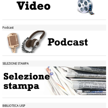
La formazione Uisp rallenta ma prosegue anche in estate
Podcast
SELEZIONE STAMPA
Tiziano Pesce nel Cda di Fondazione Terzjus: prima riunione a
Roma
BIBLIOTECA UISP