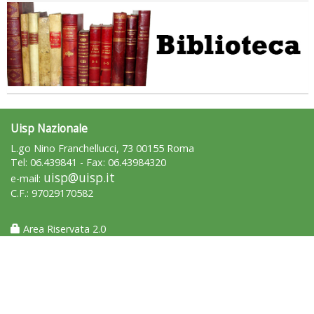
Uisp Nazionale
L.go Nino Franchellucci, 73 00155 Roma
Tel: 06.439841 - Fax: 06.43984320
uisp@uisp.it
e-mail:
C.F.: 97029170582
Area Riservata 2.0