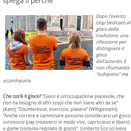
spiega il perchè
Dopo l'evento
Uisp dedicato al
gioco della
tradizione, una
riflessione per
distinguere il
gioco
dall'azzardo. E
non chiamatela
"ludopatia" ma
azzardopatia
Che cos’è il gioco?
“Gioco è un’occupazione piacevole, che
non ha bisogno di altri scopi che non siano altri da se”
(Kant); “Disinteresse, esercizio, piacere” (Wittgestein);
“Anche correre e camminare possono considerarsi un gioco:
convivono play (muoversi in modo vivo, capriccioso e libero)
e game (sistema regolato di gioco)”. Umberto Eco scriveva