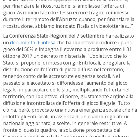
per finanziare la ricostruzione, si ampliasse l’offerta di
gioco. Avremmo fatto lo stesso errore tragico commesso
durante il terremoto dell’Abruzzo quando, per finanziare la
ricostruzione, abbiamo inondato l’Italia di videolotteries….”
La
Conferenza Stato-Regioni del 7 settembre
ha realizzato
un
documento di intesa
che ha l’obiettivo di ridurre i punti
gioco del 50% e impegna il governo a produrre entro il 31
ottobre 2017 un decreto ministeriale: “L'obiettivo che lo
Stato si propone, di intesa con gli Enti locali, è regolare la
distribuzione dell'offerta di gioco diffusa nel territorio,
tenendo conto delle accresciute esigenze sociali. Nel
passato si è accettato si diffondesse l’aumento del gioco
legale, in particolare delle slot, moltiplicando l’offerta nel
territorio, con l'obiettivo, di porre, giustamente argine alla
diffusione incontrollata dell’offerta di gioco illegale. Tutto
ciò ha, però, provocato una nuova emergenza sociale che ha
indotto gli Enti locali, in assenza di un quadro regolatorio
nazionale aggiornato, a scelte, in generale restrittive. A
fronte di questo quadro, la soluzione prospettata dal
Governo e condivisa dalla Conferenza, è quella di ridurre