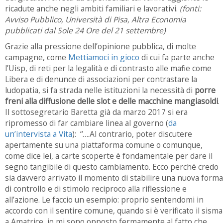
ricadute anche negli ambiti familiari e lavorativi.
(fonti:
Avviso Pubblico, Università di Pisa, Altra Economia
pubblicati dal Sole 24 Ore del 21 settembre)
Grazie alla pressione dell’opinione pubblica, di molte
campagne, come
Mettiamoci in gioco
di cui fa parte anche
l’Uisp, di reti per la legalità e di contrasto alle mafie come
Libera e di denunce di associazioni per contrastare la
ludopatia, si fa strada nelle istituzioni la necessità di
porre
freni alla diffusione delle slot e delle macchine mangiasoldi
.
Il sottosegretario Baretta già da marzo 2017 si era
ripromesso di far cambiare linea al governo (
da
un’intervista a Vita
): “….Al contrario, poter discutere
apertamente su una piattaforma comune o comunque,
come dice lei, a carte scoperte è fondamentale per dare il
segno tangibile di questo cambiamento. Ecco perché credo
sia davvero arrivato il momento di stabilire una nuova forma
di controllo e di stimolo reciproco alla riflessione e
all’azione. Le faccio un esempio: proprio sentendomi in
accordo con il sentire comune, quando si è verificato il sisma
a Amatrice, io mi sono opposto fermamente al fatto che,