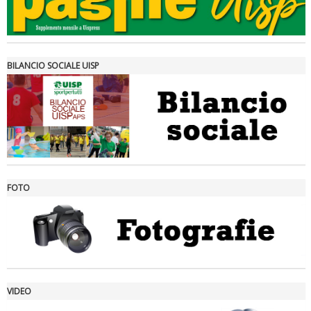
Tiziano Pesce a Radio InBlu2000 traccia il bilancio della stagione
BILANCIO SOCIALE UISP
FOTO
Ddl Lobby, Uisp: “Il Parlamento valorizzi le nostre specificità"
VIDEO