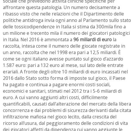
sociale che prevedono attività cliniche specifiche per
affrontare questa patologia. Un numero decisamente a
ribasso visto che nelle relazioni che il Dipartimento delle
politiche antidroga invia ogni anno al Parlamento sullo stato
delle tossicodipendenze in Italia si stima da 300mila fino a
un milione e trecento mila il numero dei giocatori patologici
in Italia. Nel 2016 è ammontata a
96 miliardi di euro
la
raccolta, intesa come il numero delle giocate registrate in
un anno, raccolta che nel 1998 era pari a 12,5 miliardi. È
come se ogni italiano avesse puntato sul gioco d'azzardo
1.587 euro: pari a 132 euro al mese, sul lato delle entrate
erariali. A fronte degli oltre 10 miliardi di euro incassati nel
2016 dallo Stato sotto forma di imposte sul gioco, il Paese
ha pagato e continua a pagare enormi costi sociali,
economici e sanitari, stimati nel 2012 tra i 5-6 miliardi di
euro. A cui vanno aggiunti altri costi, difficilmente
quantificabili, causati dall'alterazione del mercato della libera
concorrenza e dai problemi di sicurezza derivanti dalla citata
infiltrazione mafiosa nel gioco lecito, dalla crescita del
ricorso all'usura, dal peggioramento delle condizioni di vita
dei giocatori affetti da dipendenza cui vanno aggiunte le