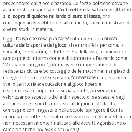
provengono dal gioco d’azzardo. Le forze politiche devono
assumersi la responsabilità di
mettere la salute dei cittadini
al di sopra di qualche miliardo di euro di tasse
, che
comunque arriverebbero in altro modo, come dimostrato da
diversi studi in materia.
Oggi,
l’Uisp che cosa può fare?
Diffondere una
nuova
cultura dello sport e del gioco
: al centro c’è la persona, la
socialità, le relazioni, in tutte le età della vita; promuovere
campagne di informazione e di contrasto all’azzardo come
“Mettiamoci in gioco”; promuovere comportamenti di
resistenza civica e boicottaggio delle macchine mangiasoldi
e degli esercizi che le ospitano;
formazione
di operatori a
livello territoriale; educazione al gioco libero e
disinteressato, popolare e socializzante; prevenzione,
valorizzando aspetti ludici e di rispetto di se stessi e degli
altri in tutti gli sport, contrasto al doping e all’illecito;
campagne con i ragazzi e nelle scuole; spingere il Coni a
riconoscere tutte le attività che favoriscono gli aspetti ludici,
non necessariamente finalizzati alle attività agonistiche o
campionistiche.
(di Ivano Maiorella)