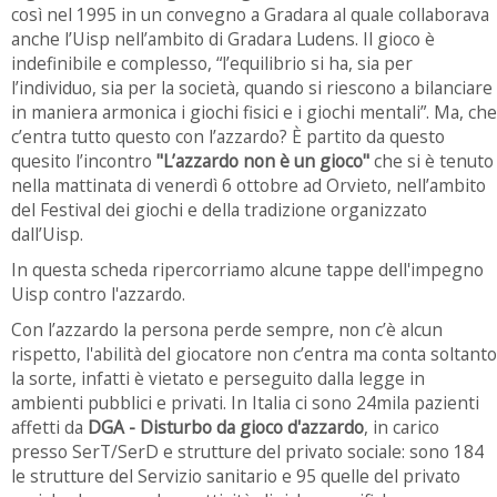
così nel 1995 in un convegno a Gradara al quale collaborava
anche l’Uisp nell’ambito di Gradara Ludens. Il gioco è
indefinibile e complesso, “l’equilibrio si ha, sia per
l’individuo, sia per la società, quando si riescono a bilanciare
in maniera armonica i giochi fisici e i giochi mentali”. Ma, che
c’entra tutto questo con l’azzardo? È partito da questo
quesito l’incontro
"L’azzardo non è un gioco"
che si è tenuto
nella mattinata di venerdì 6 ottobre ad Orvieto, nell’ambito
del Festival dei giochi e della tradizione organizzato
dall’Uisp.
In questa scheda ripercorriamo alcune tappe dell'impegno
Uisp contro l'azzardo.
Con l’azzardo la persona perde sempre, non c’è alcun
rispetto, l'abilità del giocatore non c’entra ma conta soltanto
la sorte, infatti è vietato e perseguito dalla legge in
ambienti pubblici e privati. In Italia ci sono 24mila pazienti
affetti da
DGA - Disturbo da gioco d'azzardo
, in carico
presso SerT/SerD e strutture del privato sociale: sono 184
le strutture del Servizio sanitario e 95 quelle del privato