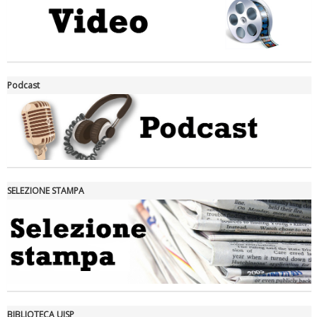
La formazione Uisp rallenta ma prosegue anche in estate
Podcast
SELEZIONE STAMPA
Tiziano Pesce nel Cda di Fondazione Terzjus: prima riunione a
Roma
BIBLIOTECA UISP