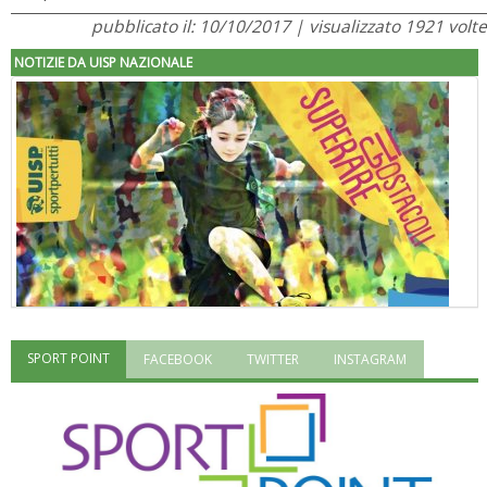
pubblicato il: 10/10/2017 | visualizzato 1921 volte
NOTIZIE DA UISP NAZIONALE
SPORT POINT
FACEBOOK
TWITTER
INSTAGRAM
"Superare gli ostacoli": la relazione di Tiziano Pesce al CN Uisp