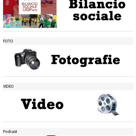
FOTO
Ddl Lobby, Uisp: “Il Parlamento valorizzi le nostre specificità"
VIDEO
La formazione Uisp rallenta ma prosegue anche in estate
Podcast