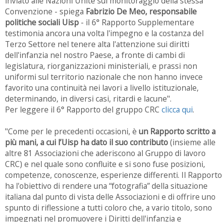
inviato alle Nazioni Unite sul monitoraggio della stessa
Convenzione - spiega
Fabrizio De Meo, responsabile
politiche sociali Uisp
- il 6° Rapporto Supplementare
testimonia ancora una volta l'impegno e la costanza del
Terzo Settore nel tenere alta l'attenzione sui diritti
dell'infanzia nel nostro Paese, a fronte di cambi di
legislatura, riorganizzazioni ministeriali, e prassi non
uniformi sul territorio nazionale che non hanno invece
favorito una continuità nei lavori a livello istituzionale,
determinando, in diversi casi, ritardi e lacune".
Per leggere il 6° Rapporto del gruppo CRC
clicca qui
.
"Come per le precedenti occasioni, è
un Rapporto scritto a
più mani, a cui l’Uisp ha dato il suo contributo
(insieme alle
altre 81 Associazioni che aderiscono al Gruppo di lavoro
CRC) e nel quale sono confluite e si sono fuse posizioni,
competenze, conoscenze, esperienze differenti. Il Rapporto
ha l'obiettivo di rendere una “fotografia” della situazione
italiana dal punto di vista delle Associazioni e di offrire uno
spunto di riflessione a tutti coloro che, a vario titolo, sono
impegnati nel promuovere i Diritti dell'infanzia e