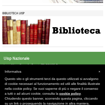
Roma
BIBLIOTECA UISP
Uisp Nazionale
L.go Nino Franchellucci, 73 00155 Roma
Tel: 06.439841 - Fax: 06.43984320
Informativa
×
uisp@uisp.it
e-mail:
Questo sito o gli strumenti terzi da questo utilizzati si avvalgono
C.F.: 97029170582
di cookie necessari al funzionamento ed utili alle finalità illustrate
nella cookie policy. Se vuoi saperne di più o negare il consenso
Area Riservata 2.0
a tutti o ad alcuni cookie, consulta la
cookie policy
.
Chiudendo questo banner, scorrendo questa pagina, cliccando
su un link o proseguendo la navigazione in altra maniera,