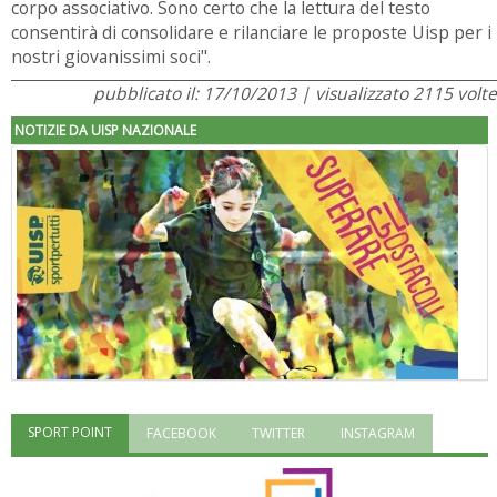
corpo associativo. Sono certo che la lettura del testo
consentirà di consolidare e rilanciare le proposte Uisp per i
nostri giovanissimi soci".
pubblicato il: 17/10/2013 | visualizzato 2115 volte
NOTIZIE DA UISP NAZIONALE
SPORT POINT
FACEBOOK
TWITTER
INSTAGRAM
"Superare gli ostacoli": la relazione di Tiziano Pesce al CN Uisp