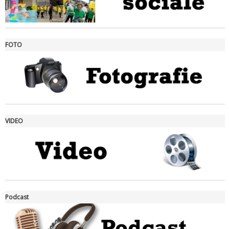
FOTO
Ddl Lobby, Uisp: “Il Parlamento valorizzi le nostre specificità"
VIDEO
La formazione Uisp rallenta ma prosegue anche in estate
Podcast