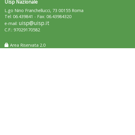
Uisp Nazionale
L.go Nino Franchellucci, 73 00155 Roma
Tel: 06.439841 - Fax: 06.43984320
uisp@uisp.it
e-mail:
C.F.: 97029170582
Area Riservata 2.0