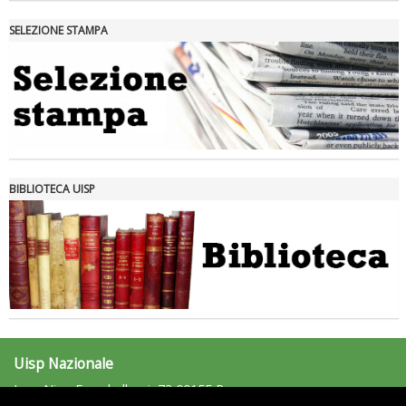
SELEZIONE STAMPA
Tiziano Pesce nel Cda di Fondazione Terzjus: prima riunione a
Roma
BIBLIOTECA UISP
Uisp Nazionale
L.go Nino Franchellucci, 73 00155 Roma