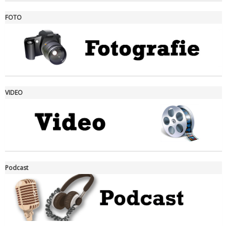
FOTO
Ddl Lobby, Uisp: “Il Parlamento valorizzi le nostre specificità"
VIDEO
La formazione Uisp rallenta ma prosegue anche in estate
Podcast