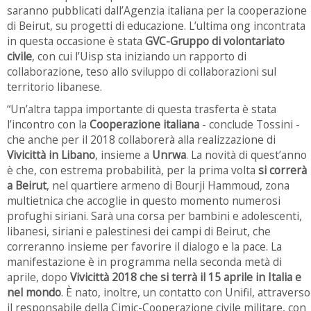
saranno pubblicati dall’Agenzia italiana per la cooperazione
di Beirut, su progetti di educazione. L’ultima ong incontrata
in questa occasione è stata
GVC-Gruppo di volontariato
civile
, con cui l’Uisp sta iniziando un rapporto di
collaborazione, teso allo sviluppo di collaborazioni sul
territorio libanese.
“Un’altra tappa importante di questa trasferta è stata
l’incontro con la
Cooperazione italiana
- conclude Tossini -
che anche per il 2018 collaborerà alla realizzazione di
Vivicittà in Libano
, insieme a
Unrwa
. La novità di quest’anno
è che, con estrema probabilità, per la prima volta
si correrà
a Beirut
, nel quartiere armeno di Bourji Hammoud, zona
multietnica che accoglie in questo momento numerosi
profughi siriani. Sarà una corsa per bambini e adolescenti,
libanesi, siriani e palestinesi dei campi di Beirut, che
correranno insieme per favorire il dialogo e la pace. La
manifestazione è in programma nella seconda metà di
aprile, dopo
Vivicittà 2018 che si terrà il 15 aprile in Italia e
nel mondo
. È nato, inoltre, un contatto con Unifil, attraverso
il responsabile della Cimic-Cooperazione civile militare, con