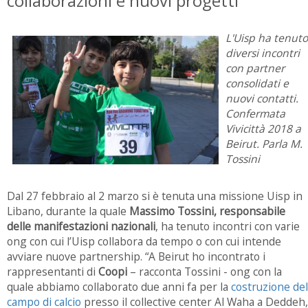
collaborazioni e nuovi progetti
L'Uisp ha tenuto
diversi incontri
con partner
consolidati e
nuovi contatti.
Confermata
Vivicittà 2018 a
Beirut. Parla M.
Tossini
Dal 27 febbraio al 2 marzo si è tenuta una missione Uisp in
Libano, durante la quale
Massimo Tossini, responsabile
delle manifestazioni nazionali
, ha tenuto incontri con varie
ong con cui l’Uisp collabora da tempo o con cui intende
avviare nuove partnership. “A Beirut ho incontrato i
rappresentanti di
Coopi
– racconta Tossini - ong con la
quale abbiamo collaborato due anni fa per la
costruzione del
campo di calcio
presso il collective center Al Waha a Deddeh,