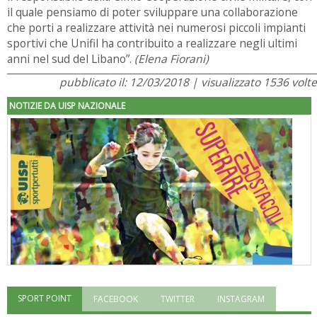
il quale pensiamo di poter sviluppare una collaborazione
che porti a realizzare attività nei numerosi piccoli impianti
sportivi che Unifil ha contribuito a realizzare negli ultimi
anni nel sud del Libano”.
(Elena Fiorani)
pubblicato il: 12/03/2018 | visualizzato 1536 volte
NOTIZIE DA UISP NAZIONALE
SPORT POINT
FACEBOOK
TWITTER
INSTAGRAM
"Superare gli ostacoli": la relazione di Tiziano Pesce al CN Uisp