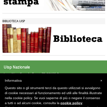
Tiziano Pesce nel Cda di Fondazione Terzjus: prima riunione a
Roma
BIBLIOTECA UISP
Uisp Nazionale
L.go Nino Franchellucci, 73 00155 Roma
Tel: 06.439841 - Fax: 06.43984320
Informativa
×
uisp@uisp.it
e-mail:
Questo sito o gli strumenti terzi da questo utilizzati si avvalgono
C.F.: 97029170582
di cookie necessari al funzionamento ed utili alle finalità illustrate
nella cookie policy. Se vuoi saperne di più o negare il consenso
Area Riservata 2.0
a tutti o ad alcuni cookie, consulta la
cookie policy
.