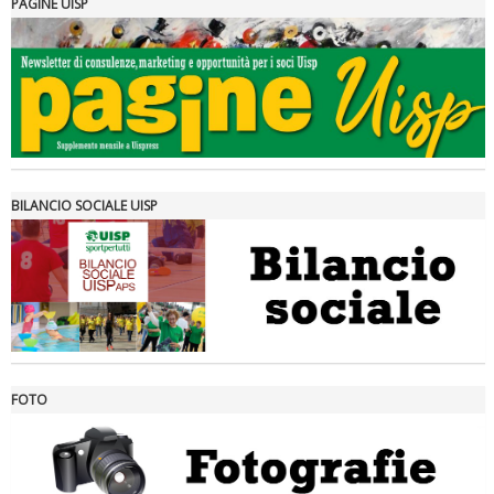
PAGINE UISP
Tiziano Pesce a Radio InBlu2000 traccia il bilancio della stagione
BILANCIO SOCIALE UISP
FOTO
Ddl Lobby, Uisp: “Il Parlamento valorizzi le nostre specificità"