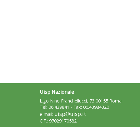
Uisp Nazionale
L.go Nino Franchellucci, 73 00155 Roma
Tel: 06.439841 - Fax: 06.43984320
uisp@uisp.it
e-mail:
C.F.: 97029170582