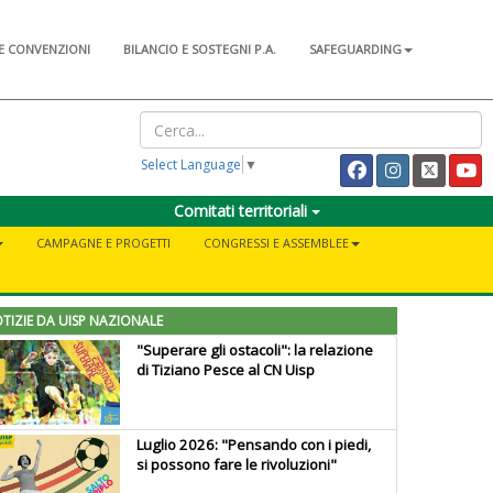
E CONVENZIONI
BILANCIO E SOSTEGNI P.A.
SAFEGUARDING
Select Language
▼
Comitati territoriali
CAMPAGNE E PROGETTI
CONGRESSI E ASSEMBLEE
TIZIE DA UISP NAZIONALE
"Superare gli ostacoli": la relazione
di Tiziano Pesce al CN Uisp
Luglio 2026: "Pensando con i piedi,
si possono fare le rivoluzioni"