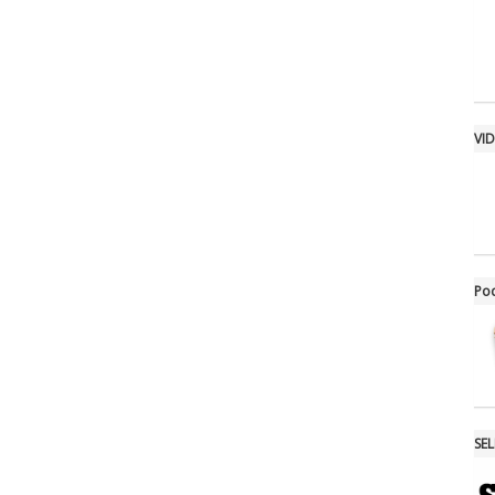
VI
Po
SE