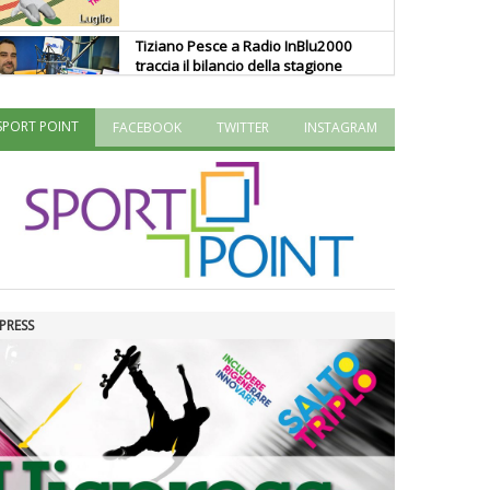
Tiziano Pesce a Radio InBlu2000
traccia il bilancio della stagione
SPORT POINT
FACEBOOK
TWITTER
INSTAGRAM
Ddl Lobby, Uisp: “Il Parlamento
valorizzi le nostre specificità"
La formazione Uisp rallenta ma
prosegue anche in estate
PRESS
Tiziano Pesce nel Cda di
Fondazione Terzjus: prima riunione
a Roma