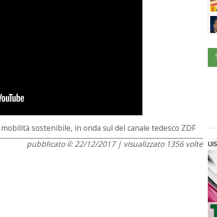
a mobilità sostenibile, in onda sul del canale tedesco ZDF
pubblicato il: 22/12/2017 | visualizzato 1356 volte
UIS