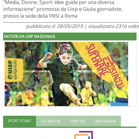
"Media, Donne, Sport: idee guida per una diversa
informazione" promosso da Uisp e Giulia giornaliste,
presso la sede della FNSI a Roma
pubblicato il: 28/05/2019 | visualizzato 2316 volte
NOTIZIE DA UISP NAZIONALE
SPORT POINT
FACEBOOK
TWITTER
INSTAGRAM
"Superare gli ostacoli": la relazione di Tiziano Pesce al CN Uisp