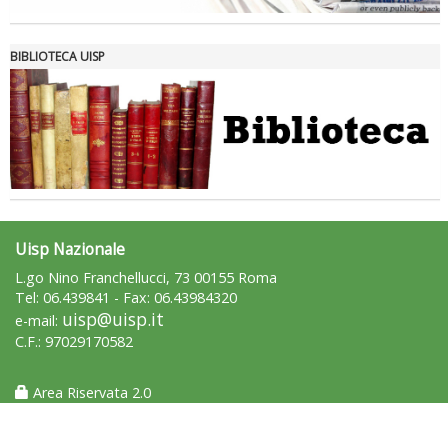
Roma
BIBLIOTECA UISP
Uisp Nazionale
L.go Nino Franchellucci, 73 00155 Roma
Tel: 06.439841 - Fax: 06.43984320
uisp@uisp.it
e-mail:
C.F.: 97029170582
Area Riservata 2.0