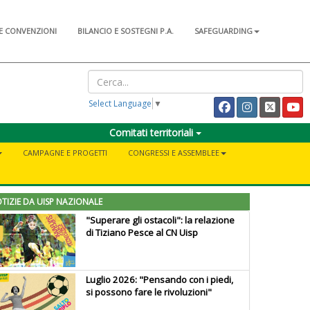
E CONVENZIONI
BILANCIO E SOSTEGNI P.A.
SAFEGUARDING
Select Language
▼
Comitati territoriali
CAMPAGNE E PROGETTI
CONGRESSI E ASSEMBLEE
TIZIE DA UISP NAZIONALE
"Superare gli ostacoli": la relazione
di Tiziano Pesce al CN Uisp
Luglio 2026: "Pensando con i piedi,
si possono fare le rivoluzioni"