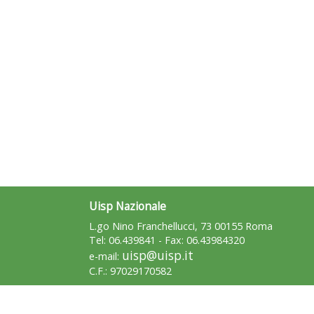
Uisp Nazionale
L.go Nino Franchellucci, 73 00155 Roma
Tel: 06.439841 - Fax: 06.43984320
uisp@uisp.it
e-mail:
C.F.: 97029170582