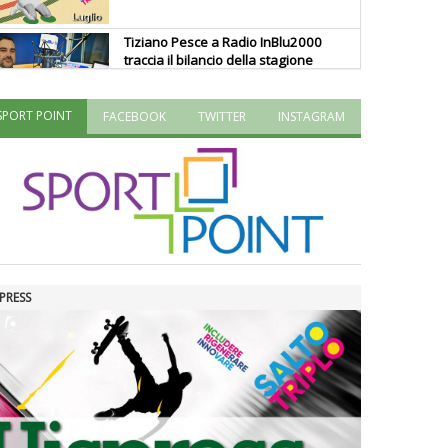
Tiziano Pesce a Radio InBlu2000
traccia il bilancio della stagione
SPORT POINT
FACEBOOK
TWITTER
INSTAGRAM
Ddl Lobby, Uisp: “Il Parlamento
valorizzi le nostre specificità"
La formazione Uisp rallenta ma
prosegue anche in estate
PRESS
Tiziano Pesce nel Cda di
Fondazione Terzjus: prima riunione
a Roma