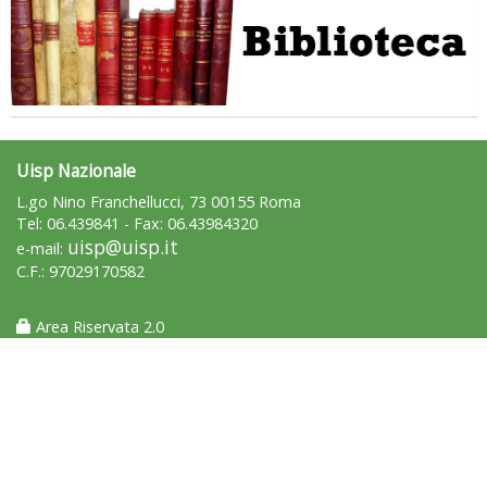
Uisp Nazionale
L.go Nino Franchellucci, 73 00155 Roma
Tel: 06.439841 - Fax: 06.43984320
uisp@uisp.it
e-mail:
C.F.: 97029170582
Area Riservata 2.0