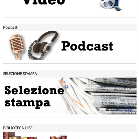
La formazione Uisp rallenta ma prosegue anche in estate
Podcast
SELEZIONE STAMPA
Tiziano Pesce nel Cda di Fondazione Terzjus: prima riunione a
Roma
BIBLIOTECA UISP