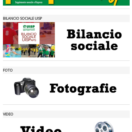
BILANCIO SOCIALE UISP
FOTO
Ddl Lobby, Uisp: “Il Parlamento valorizzi le nostre specificità"
VIDEO