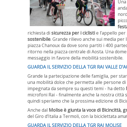
Una 
anda
nord
picc
fest
richiesta di
sicurezza per i ciclisti
e l’appello per 
sostenibile
. Grande rilievo anche sui media per la
piazza Chanoux da dove sono partiti i 400 parteci
ritorno nella piazza centrale di Aosta. Una domen
messaggio in favore della mobilità sostenibile.
GUARDA IL SERVIZIO DELLA TGR RAI VALLE D’
Grande la partecipazione delle famiglia, per st
una mobilità dolce che permetta alle persone di v
impegnata da sempre su questi temi - ha detto
microfoni Rai - finalmente anche la nostra città si
quindi speriamo che la prossima edizione di Bicinc
Anche dal
Molise è giunta la voce di Bicincittà, g
del Giro d’Italia a Termoli, con la biciclettata am
GUARDA IL SERVIZIO DELLA TGR RAI MOLISE