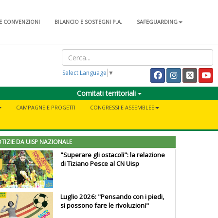
E CONVENZIONI
BILANCIO E SOSTEGNI P.A.
SAFEGUARDING
Select Language
▼
Comitati territoriali
CAMPAGNE E PROGETTI
CONGRESSI E ASSEMBLEE
TIZIE DA UISP NAZIONALE
"Superare gli ostacoli": la relazione
di Tiziano Pesce al CN Uisp
Luglio 2026: "Pensando con i piedi,
si possono fare le rivoluzioni"