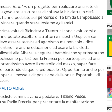
romosso
Biciplan
un progetto per realizzare una rete di
uò agevolare la sicurezza di chi usa la bicicletta in città.
i, hanno pedalato sul
percorso di 15 km da Campobasso a
vincere quando stare insieme agli amici.
PA
rima volta di Bicincittà a
Trento
: si sono svolti corsi di
anno potuto ascoltare istruttori e maestri Uisp con cui
mo deve essere tecnica ed agonismo ma non solo - dice
entino - è anche educazione ad usare la bicicletta
 allestiti alle Albere, a seguire i bambini che sperimentano
pochissimo partirà per la Francia per partecipare ad una
mportantissimo avere il controllo del mezzo, saper fare
BIL
mpe, partendo da quelle più piccole". Opportunità anche per
li speciali messe a disposizione dalla onlus
Esportabili di
 paure.
O ALTO ADIGE
 e cicliste cominciavano a pedalare,
Tiziano Pesce,
a su Radio Freccia
, per presentare la manifestazione
FO