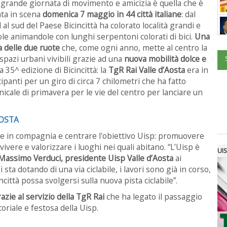
grande giornata di movimento e amicizia è quella che è
ta in scena
domenica 7 maggio in 44 città italiane
: dal
 al sud del Paese Bicincittà ha colorato località grandi e
ole animandole con lunghi serpentoni colorati di bici.
Una
a delle due ruote
che, come ogni anno, mette al centro la
spazi urbani vivibili grazie ad una
nuova mobilità dolce e
 35^ edizione di Bicincittà: la
TgR Rai Valle d’Aosta
era in
panti per un giro di circa 7 chilometri che ha fatto
icale di primavera per le vie del centro per lanciare un
AOSTA
are in compagnia e centrare l'obiettivo Uisp: promuovere
ivere e valorizzare i luoghi nei quali abitano. “L’Uisp è
UIS
Massimo Verduci, presidente Uisp Valle d’Aosta
ai
 sta dotando di una via ciclabile, i lavori sono già in corso,
ittà possa svolgersi sulla nuova pista ciclabile”.
razie al servizio della TgR Rai
che ha legato il passaggio
atoriale e festosa della Uisp.