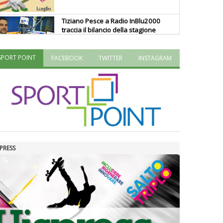
Tiziano Pesce a Radio InBlu2000
traccia il bilancio della stagione
SPORT POINT
FACEBOOK
TWITTER
INSTAGRAM
Ddl Lobby, Uisp: “Il Parlamento
valorizzi le nostre specificità"
La formazione Uisp rallenta ma
prosegue anche in estate
PRESS
Tiziano Pesce nel Cda di
Fondazione Terzjus: prima riunione
a Roma