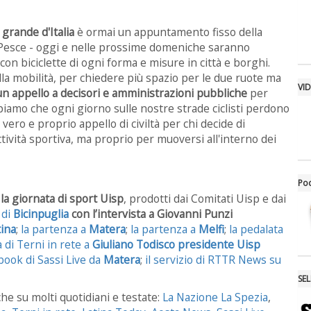
 grande d'Italia
è ormai un appuntamento fisso della
o Pesce - oggi e nelle prossime domeniche saranno
on biciclette di ogni forma e misure in città e borghi.
alla mobilità, per chiedere più spazio per le due ruote ma
VI
n appello a decisori e amministrazioni pubbliche
per
ppiamo che ogni giorno sulle nostre strade ciclisti perdono
vero e proprio appello di civiltà per chi decide di
tività sportiva, ma proprio per muoversi all'interno dei
Po
 la giornata di sport Uisp
, prodotti dai Comitati Uisp e dai
 di
Bicinpuglia
con l’intervista a Giovanni Punzi
tina
;
la partenza a
Matera
;
la partenza a
Melfi
;
la pedalata
a di Terni in rete a
Giuliano Todisco presidente Uisp
ebook di Sassi Live da
Matera
;
il servizio di RTTR News su
SE
e su molti quotidiani e testate:
La Nazione La Spezia
,