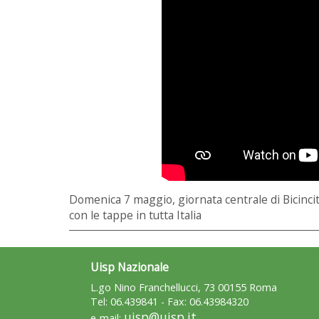
Domenica 7 maggio, giornata centrale di Bicincittà,
con le tappe in tutta Italia
Uisp Nazionale
L.go Nino Franchellucci, 73 00155 Roma
Tel: 06.439841 - Fax: 06.43984320
uisp@uisp.it
e-mail: