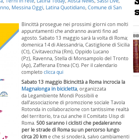
na
,
Terni in rete
,
Latina Today
,
Aosta News
,
Sassi Live
,
nno
,
Messina Oggi
,
Latina Quotidiano
,
Comune di San
Bincittà prosegue nei prossimi giorni con molti
appuntamenti che andranno avanti fino ad
BIB
agosto. Sabato 13 maggio sarà la volta di Roma;
domenica 14 di Alessandria, Castiglione di Sicilia
(Ct), Civitavecchia (Rm), Oppido Lucano
(Pz), Ravenna, Stella di Monsampolo del Tronto
(Ap), Zafferana Etnea (Ct). Per il calendario
completo
clicca qui
Sabato 13 maggio Bicincittà a Roma incrocia la
Magnalonga in bicicletta
, organizzata
da Legambiente Mondi Possibili e
dall’associazione di promozione sociale Tavola
Rotonda in collaborazione con tantissime realtà
del territorio, tra cui anche il Comitato Uisp di
Roma.
500 saranno i ciclisti che pedaleranno
per le strade di Roma su un percorso lungo
circa 20 km
e che si snoderà, salvo cambiamenti