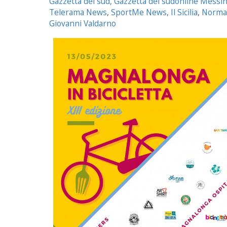
Gazzetta del sud,
Gazzetta del sudonline Messi
Telerama News
,
SportMe News
,
Il Sicilia
,
Norma
Giovanni Valdarno