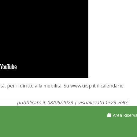
 per il diritto alla mobilità. Su www.uisp.it il calendario
pubblicato il: 08/05/2023 | visualizzato 1523 volte
Area Riserva