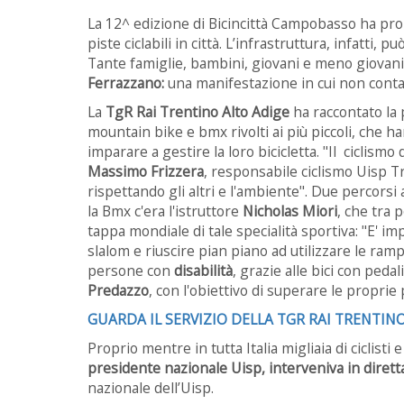
La 12^ edizione di Bicincittà Campobasso ha p
piste ciclabili in città. L’infrastruttura, infatti, p
Tante famiglie, bambini, giovani e meno giovan
Ferrazzano:
una manifestazione in cui non conta 
La
TgR Rai Trentino Alto Adige
ha raccontato la p
mountain bike e bmx rivolti ai più piccoli, che h
imparare a gestire la loro bicicletta. "Il ciclis
Massimo Frizzera
, responsabile ciclismo Uisp Tr
rispettando gli altri e l'ambiente". Due percorsi
la Bmx c'era l'istruttore
Nicholas Miori
, che tra 
tappa mondiale di tale specialità sportiva: "E' i
slalom e riuscire pian piano ad utilizzare le ra
persone con
disabilità
, grazie alle bici con peda
Predazzo
, con l'obiettivo di superare le proprie
GUARDA IL SERVIZIO DELLA TGR RAI TRENTIN
Proprio mentre in tutta Italia migliaia di ciclisti
presidente nazionale Uisp, interveniva in dirett
nazionale dell’Uisp.