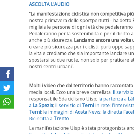
ASCOLTA L'AUDIO
“
La manifestazione ciclistica non competitiva più
nostra primavera dello sportpertutti - ha dett
migliaia le persone di ogni età che pedaleranno c
Pedaleranno per la sostenibilità e per il diritto 
anche più sicurezza.
Lanciamo ancora una volta u
creare più sicurezza per i ciclisti: purtroppo sa
la vita e crediamo che sia importante lanciare un 
spostarsi su due ruote, non solo per praticare at
nostri centri urbani”.
Molti i video che dal territorio hanno raccontato
media locali. Ecco una breve carrellata:
il servizio
responsabile Sda ciclismo Uisp;
la partenza a
La
a
La Spezia
;
il servizio di
Terni
in rete;
l’intervist
Terni
;
le immagini di
Aosta
News
;
la diretta Fac
Bicincittà a
Trento
La manifestazione Uisp è stata protagonista anch