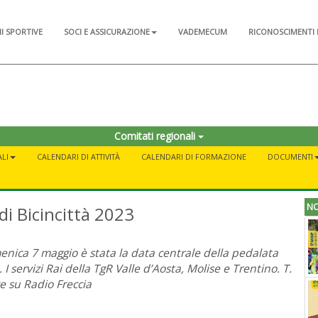
NI SPORTIVE
SOCI E ASSICURAZIONE
VADEMECUM
RICONOSCIMENTI 
Comitati regionali
LI
CALENDARI DI ATTIVITÀ
CALENDARI DI FORMAZIONE
DOCUMENTI
NO
di Bicincittà 2023
nica 7 maggio è stata la data centrale della pedalata
. I servizi Rai della TgR Valle d’Aosta, Molise e Trentino. T.
e su Radio Freccia