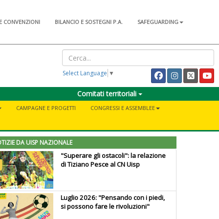
E CONVENZIONI
BILANCIO E SOSTEGNI P.A.
SAFEGUARDING
Select Language
▼
Comitati territoriali
CAMPAGNE E PROGETTI
CONGRESSI E ASSEMBLEE
TIZIE DA UISP NAZIONALE
"Superare gli ostacoli": la relazione
di Tiziano Pesce al CN Uisp
Luglio 2026: "Pensando con i piedi,
si possono fare le rivoluzioni"