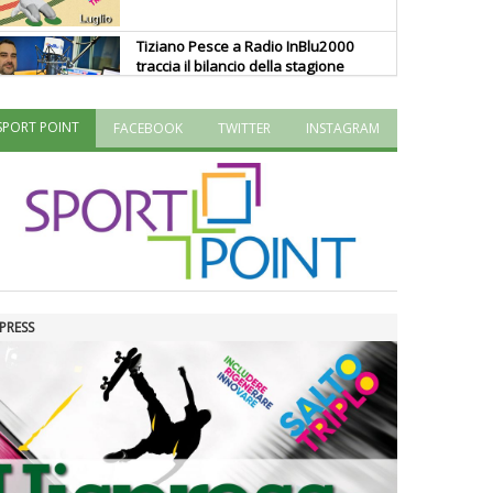
Tiziano Pesce a Radio InBlu2000
traccia il bilancio della stagione
SPORT POINT
FACEBOOK
TWITTER
INSTAGRAM
Ddl Lobby, Uisp: “Il Parlamento
valorizzi le nostre specificità"
La formazione Uisp rallenta ma
prosegue anche in estate
PRESS
Tiziano Pesce nel Cda di
Fondazione Terzjus: prima riunione
a Roma