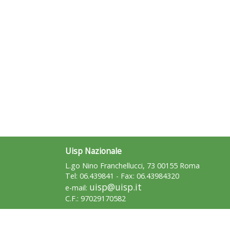
Uisp Nazionale
L.go Nino Franchellucci, 73 00155 Roma
Tel: 06.439841 - Fax: 06.43984320
uisp@uisp.it
e-mail:
C.F.: 97029170582