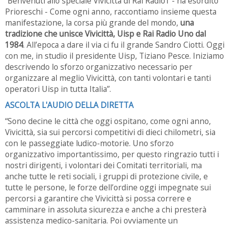
“Benvenuti allo speciale Vivicittà di Rai Radio1 - ha esordito
Prioreschi - Come ogni anno, raccontiamo insieme questa
manifestazione, la corsa più grande del mondo,
una
tradizione che unisce Vivicittà, Uisp e Rai Radio Uno dal
1984
. All’epoca a dare il via ci fu il grande Sandro Ciotti. Oggi
con me, in studio il presidente Uisp, Tiziano Pesce. Iniziamo
descrivendo lo sforzo organizzativo necessario per
organizzare al meglio Vivicittà, con tanti volontari e tanti
operatori Uisp in tutta Italia”.
ASCOLTA L'AUDIO DELLA DIRETTA
“Sono decine le città che oggi ospitano, come ogni anno,
Vivicittà, sia sui percorsi competitivi di dieci chilometri, sia
con le passeggiate ludico-motorie. Uno sforzo
organizzativo importantissimo, per questo ringrazio tutti i
nostri dirigenti, i volontari dei Comitati territoriali, ma
anche tutte le reti sociali, i gruppi di protezione civile, e
tutte le persone, le forze dell’ordine oggi impegnate sui
percorsi a garantire che Vivicittà si possa correre e
camminare in assoluta sicurezza e anche a chi presterà
assistenza medico-sanitaria. Poi ovviamente un