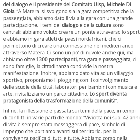
del dialogo e il presidente del Comitato Uisp, Michele Di
Gioia
. “A Matera si svolgono sia la gara competitiva che la
passeggiata, abbiamo dato il via alla gara con una grande
partecipazione. I temi del
dialogo
e della
cultura
sono
centrali: abbiamo voluto creare un ponte attraverso lo sport
e abbiamo in gara atleti da paesi nordafricani, che ci
permettono di creare una connessione nel mediterraneo
attraverso Matera. Ci sono un po’ di nuvole anche qui, ma
abbiamo
oltre 1300 partecipanti, tra gara e passeggiata
, ci
sono famiglie, la cittadinanza condivide la nostra
manifestazione. Inoltre, abbiamo dato vita ad un villaggio
sportivo, proponiamo il plogging con il coinvolgimento
delle scuole della città, laboratori per bambini con musica e
arte, rivitalizziamo un parco cittadino.
Lo sport diventa
protagonista della trasformazione della comunità
”.
Infine, la riflessione è passata sui temi della pace, in tempi
di conflitti in varie parti dle mondo: “Vivicittà nei suoi 42 anni
di vita è sempre stata messaggera di pace, simbolo di
impegno che portiamo avanti sul territorio, per la
convivenza pacifica di tutti e tutte. Abbiamo corso nella