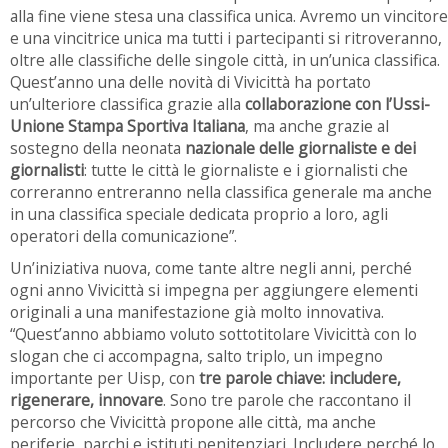
alla fine viene stesa una classifica unica. Avremo un vincitore
e una vincitrice unica ma tutti i partecipanti si ritroveranno,
oltre alle classifiche delle singole città, in un’unica classifica.
Quest’anno una delle novità di Vivicittà ha portato
un’ulteriore classifica grazie alla
collaborazione con l’Ussi-
Unione Stampa Sportiva Italiana
, ma anche grazie al
sostegno della neonata
nazionale delle giornaliste e dei
giornalisti
: tutte le città le giornaliste e i giornalisti che
correranno entreranno nella classifica generale ma anche
in una classifica speciale dedicata proprio a loro, agli
operatori della comunicazione”.
Un’iniziativa nuova, come tante altre negli anni, perché
ogni anno Vivicittà si impegna per aggiungere elementi
originali a una manifestazione già molto innovativa.
“Quest’anno abbiamo voluto sottotitolare Vivicittà con lo
slogan che ci accompagna, salto triplo, un impegno
importante per Uisp, con
tre parole chiave: includere,
rigenerare, innovare
. Sono tre parole che raccontano il
percorso che Vivicittà propone alle città, ma anche
periferie, parchi e istituti penitenziari. Includere perché lo