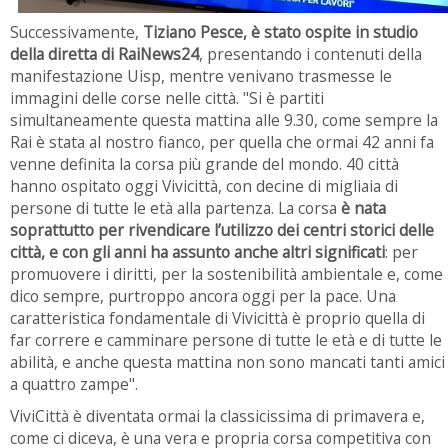
Successivamente,
Tiziano Pesce, è stato ospite in studio
della diretta di RaiNews24
, presentando i contenuti della
manifestazione Uisp, mentre venivano trasmesse le
immagini delle corse nelle città. "Si è partiti
simultaneamente questa mattina alle 9.30
, come sempre la
Rai è stata al nostro fianco, per quella che ormai 42 anni fa
venne definita la corsa più grande del mondo.
40 città
hanno ospitato oggi Vivicittà, con
decine di migliaia di
persone di tutte le età
alla partenza. La corsa
è nata
soprattutto per rivendicare l’utilizzo dei centri storici delle
città, e con gli anni ha assunto anche altri significati
: per
promuovere i diritti, per la sostenibilità ambientale e, come
dico sempre, purtroppo ancora oggi per la pace. Una
caratteristica fondamentale di Vivicittà è proprio quella di
far correre e camminare persone di tutte le età e di tutte le
abilità, e anche questa mattina non sono mancati tanti amici
a quattro zampe".
ViviCittà è diventata ormai la classicissima di primavera e,
come ci diceva, è una vera e propria corsa competitiva con