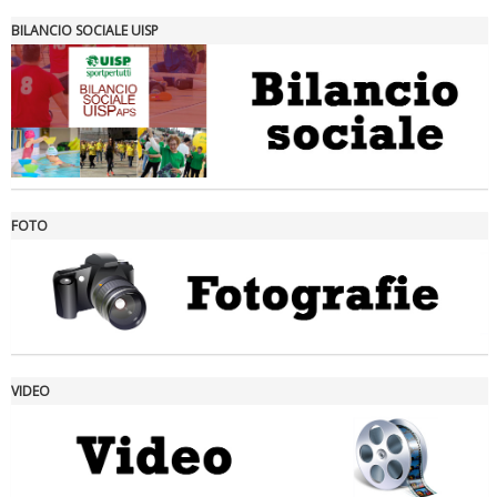
BILANCIO SOCIALE UISP
FOTO
Ddl Lobby, Uisp: “Il Parlamento valorizzi le nostre specificità"
VIDEO