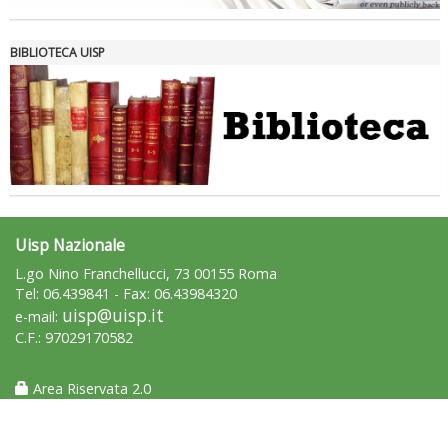
Roma
BIBLIOTECA UISP
Uisp Nazionale
L.go Nino Franchellucci, 73 00155 Roma
Tel: 06.439841 - Fax: 06.43984320
uisp@uisp.it
e-mail:
C.F.: 97029170582
Area Riservata 2.0