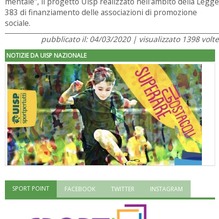
mentale", il progetto Uisp realizzato nell'ambito della Legge
383 di finanziamento delle associazioni di promozione
sociale.
pubblicato il: 04/03/2020 | visualizzato 1398 volte
NOTIZIE DA UISP NAZIONALE
SPORT POINT
FACEBOOK
TWITTER
INSTAGRAM
"Superare gli ostacoli": la relazione di Tiziano Pesce al CN Uisp