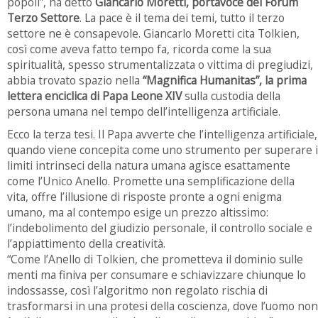
popoli”, ha detto
Giancarlo Moretti, portavoce del Forum
Terzo Settore
. La pace è il tema dei temi, tutto il terzo
settore ne è consapevole. Giancarlo Moretti cita Tolkien,
così come aveva fatto tempo fa, ricorda come la sua
spiritualità, spesso strumentalizzata o vittima di pregiudizi,
abbia trovato spazio nella
“Magnifica Humanitas”, la prima
lettera enciclica di Papa Leone XIV
sulla custodia della
persona umana nel tempo dell’intelligenza artificiale.
Ecco la terza tesi. Il Papa avverte che l’intelligenza artificiale,
quando viene concepita come uno strumento per superare i
limiti intrinseci della natura umana agisce esattamente
come l’Unico Anello. Promette una semplificazione della
vita, offre l’illusione di risposte pronte a ogni enigma
umano, ma al contempo esige un prezzo altissimo:
l’indebolimento del giudizio personale, il controllo sociale e
l’appiattimento della creatività.
“Come l’Anello di Tolkien, che prometteva il dominio sulle
menti ma finiva per consumare e schiavizzare chiunque lo
indossasse, così l’algoritmo non regolato rischia di
trasformarsi in una protesi della coscienza, dove l’uomo non