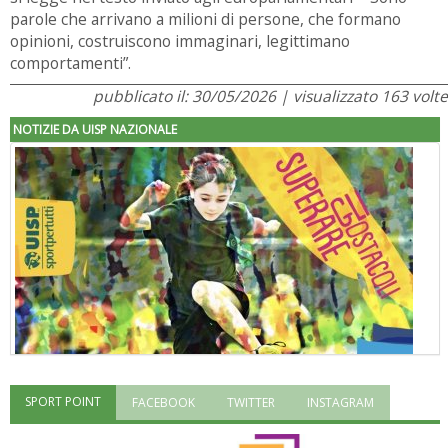
parole che arrivano a milioni di persone, che formano
opinioni, costruiscono immaginari, legittimano
comportamenti”.
pubblicato il: 30/05/2026 | visualizzato 163 volte
NOTIZIE DA UISP NAZIONALE
SPORT POINT
FACEBOOK
TWITTER
INSTAGRAM
"Superare gli ostacoli": la relazione di Tiziano Pesce al CN Uisp