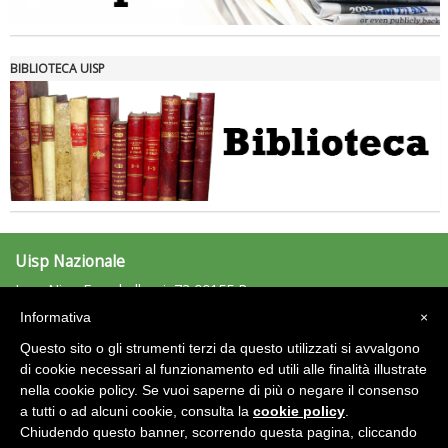
Tiziano Pesce nel Cda di Fondazione Terzjus: prima riunione a
Roma
BIBLIOTECA UISP
Uisp Nazionale
L.go Nino Franchellucci, 73 00155 Roma
Tel: 06.439841 - Fax: 06.43984320
Informativa
×
uisp@uisp.it
e-mail:
Questo sito o gli strumenti terzi da questo utilizzati si avvalgono
C.F.: 97029170582
di cookie necessari al funzionamento ed utili alle finalità illustrate
nella cookie policy. Se vuoi saperne di più o negare il consenso
Area Riservata 2.0
a tutti o ad alcuni cookie, consulta la
cookie policy
.
Chiudendo questo banner, scorrendo questa pagina, cliccando