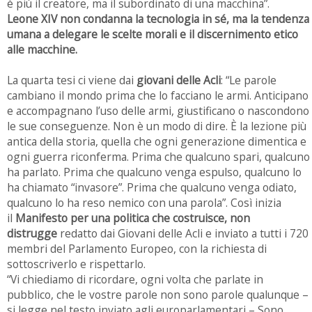
è più il creatore, ma il subordinato di una macchina”.
Leone XIV non condanna la tecnologia in sé, ma la tendenza
umana a delegare le scelte morali e il discernimento etico
alle macchine.
La quarta tesi ci viene dai
giovani delle Acli
: “Le parole
cambiano il mondo prima che lo facciano le armi. Anticipano
e accompagnano l’uso delle armi, giustificano o nascondono
le sue conseguenze. Non è un modo di dire. È la lezione più
antica della storia, quella che ogni generazione dimentica e
ogni guerra riconferma. Prima che qualcuno spari, qualcuno
ha parlato. Prima che qualcuno venga espulso, qualcuno lo
ha chiamato “invasore”. Prima che qualcuno venga odiato,
qualcuno lo ha reso nemico con una parola”. Così inizia
il
Manifesto per una politica che costruisce, non
distrugge
redatto dai Giovani delle Acli e inviato a tutti i 720
membri del Parlamento Europeo, con la richiesta di
sottoscriverlo e rispettarlo.
“Vi chiediamo di ricordare, ogni volta che parlate in
pubblico, che le vostre parole non sono parole qualunque –
si legge nel testo inviato agli europarlamentari – Sono