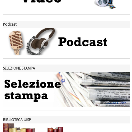
La formazione Uisp rallenta ma prosegue anche in estate
Podcast
SELEZIONE STAMPA
Tiziano Pesce nel Cda di Fondazione Terzjus: prima riunione a
Roma
BIBLIOTECA UISP