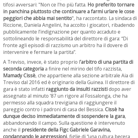
tifosi avversari: "Non ce l'ho più fatta.
Ho preferito tornare
in panchina piuttosto che continuare a farmi urlare le cose
peggiori che abbia mai sentito
", ha raccontato. La sindaca di
Riccione, Daniela Angelini, ha accolto i giocatori, ribadendo
pubblicamente l’indignazione per quanto accaduto e
sottolineando le responsabilità del direttore di gara: “Di
fronte agli episodi di razzismo un arbitro ha il dovere di
intervenire e fermare la partita”.
A Treviso, invece, è stato proprio l
’arbitro di una partita di
seconda categoria
a finire nel mirino del tifo razzista,
Mamady Cissè
, che appartiene alla sezione arbitrale Aia di
Treviso dal 2016 ed è originario della Guinea. Il direttore di
gara è stato infatti
raggiunto da insulti razzisti
dopo aver
assegnato al minuto ‘87 un rigore al Fossalonga, che ha
permesso alla squadra trevigiana di raggiungere il
pareggio contro i padroni di casa del Bessica.
Cissè ha
dunque deciso immediatamente di sospendere la gara
,
abbandonando il campo. Sulla questione è intervenuto
anche il
presidente della Figc Gabriele Garavina,
condannando le aggressioni
, figlie di “una cultura becera