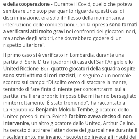
e della cooperazione
- Durante il Covid, quello che poteva
sembrare uno stop per quanto riguarda questi casi di
discriminazione, era solo il riflesso della momentanea
interruzione delle competizioni. Con la ripresa
sono tornati
a verificarsi atti molto gravi
nei confronti dei giocatori neri,
ma anche degli arbitri, che dovrebbero godere di un
rispetto ulteriore".
Il primo caso si è verificato in Lombardia, durante una
partita di Serie D tra i padroni di casa del Sant’Angelo e lo
United Riccione
. Ben
quattro giocatori della squadra ospite
sono stati vittima di cori razzisti
, in seguito a un normale
scontro sul campo: “Di solito cerco di staccare la mente,
tentando di fare finta di niente per concentrarmi sulla
partita, ma lì era proprio impossibile: mi hanno bersagliato
ininterrottamente. È stato tremendo", ha raccontato a
La
Repubblica
Benjamin Mokulu Tembe
, giocatore dello
United preso di mira. Poichè
l’arbitro aveva deciso di non
intervenire
, un altro giocatore dello United, Arthur Celino,
ha cercato di attirare l’attenzione dei guardalinee durante il
riscaldamento, ma invano, riscuotendo invece gli insulti dei