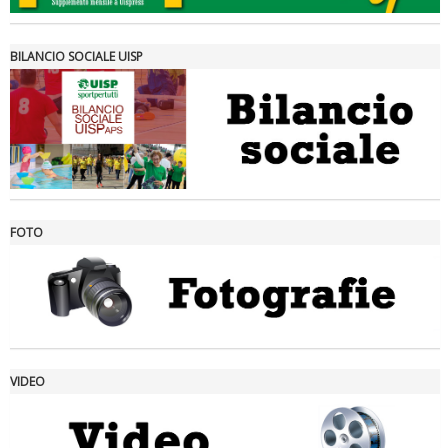
BILANCIO SOCIALE UISP
FOTO
Ddl Lobby, Uisp: “Il Parlamento valorizzi le nostre specificità"
VIDEO