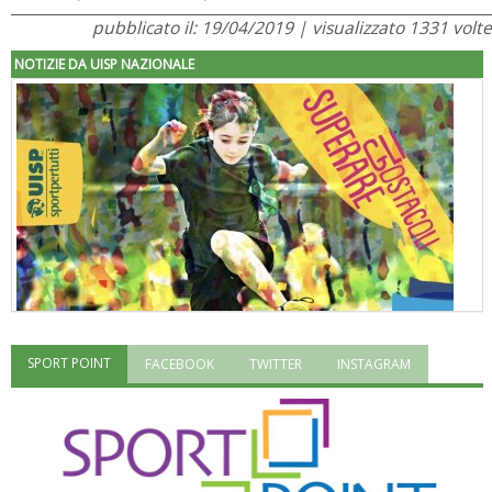
pubblicato il: 19/04/2019 | visualizzato 1331 volte
NOTIZIE DA UISP NAZIONALE
SPORT POINT
FACEBOOK
TWITTER
INSTAGRAM
"Superare gli ostacoli": la relazione di Tiziano Pesce al CN Uisp