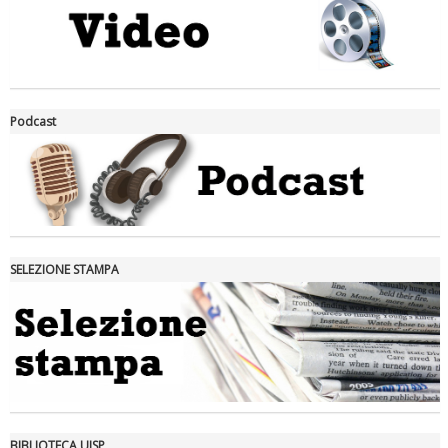
La formazione Uisp rallenta ma prosegue anche in estate
Podcast
SELEZIONE STAMPA
Tiziano Pesce nel Cda di Fondazione Terzjus: prima riunione a
Roma
BIBLIOTECA UISP