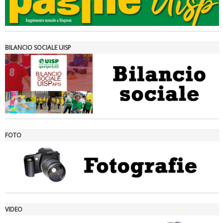
Tiziano Pesce a Radio InBlu2000 traccia il bilancio della stagione
BILANCIO SOCIALE UISP
FOTO
Ddl Lobby, Uisp: “Il Parlamento valorizzi le nostre specificità"
VIDEO