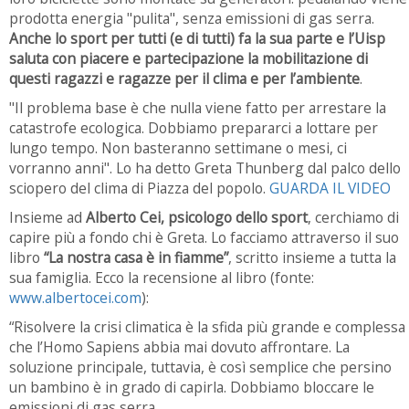
prodotta energia "pulita", senza emissioni di gas serra.
Anche lo sport per tutti (e di tutti) fa la sua parte e l’Uisp
saluta con piacere e partecipazione la mobilitazione di
questi ragazzi e ragazze per il clima e per l’ambiente
.
"Il problema base è che nulla viene fatto per arrestare la
catastrofe ecologica. Dobbiamo prepararci a lottare per
lungo tempo. Non basteranno settimane o mesi, ci
vorranno anni". Lo ha detto Greta Thunberg dal palco dello
sciopero del clima di Piazza del popolo.
GUARDA IL VIDEO
Insieme ad
Alberto Cei, psicologo dello sport
, cerchiamo di
capire più a fondo chi è Greta. Lo facciamo attraverso il suo
libro
“La nostra casa è in fiamme”
, scritto insieme a tutta la
sua famiglia. Ecco la recensione al libro (fonte:
www.albertocei.com
):
“Risolvere la crisi climatica è la sfida più grande e complessa
che l’Homo Sapiens abbia mai dovuto affrontare. La
soluzione principale, tuttavia, è così semplice che persino
un bambino è in grado di capirla. Dobbiamo bloccare le
emissioni di gas serra.