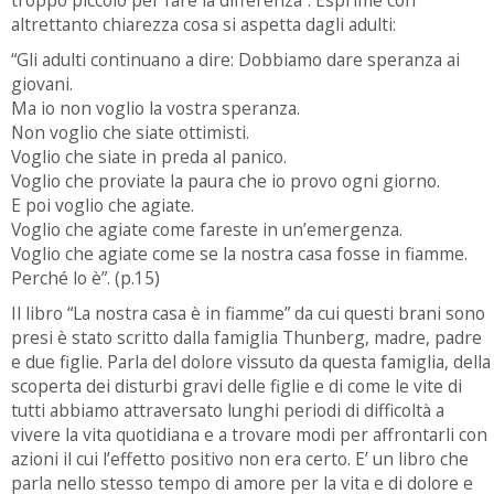
troppo piccolo per fare la differenza”. Esprime con
altrettanto chiarezza cosa si aspetta dagli adulti:
“Gli adulti continuano a dire: Dobbiamo dare speranza ai
giovani.
Ma io non voglio la vostra speranza.
Non voglio che siate ottimisti.
Voglio che siate in preda al panico.
Voglio che proviate la paura che io provo ogni giorno.
E poi voglio che agiate.
Voglio che agiate come fareste in un’emergenza.
Voglio che agiate come se la nostra casa fosse in fiamme.
Perché lo è”. (p.15)
Il libro “La nostra casa è in fiamme” da cui questi brani sono
presi è stato scritto dalla famiglia Thunberg, madre, padre
e due figlie. Parla del dolore vissuto da questa famiglia, della
scoperta dei disturbi gravi delle figlie e di come le vite di
tutti abbiamo attraversato lunghi periodi di difficoltà a
vivere la vita quotidiana e a trovare modi per affrontarli con
azioni il cui l’effetto positivo non era certo. E’ un libro che
parla nello stesso tempo di amore per la vita e di dolore e