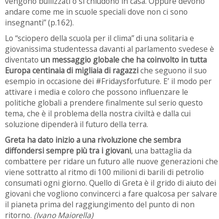
vengono bullizzati o si chiudono in casa. Oppure devono
andare come me in scuole speciali dove non ci sono
insegnanti” (p.162).
Lo “sciopero della scuola per il clima” di una solitaria e
giovanissima studentessa davanti al parlamento svedese è
diventato
un messaggio globale che ha coinvolto in tutta
Europa centinaia di migliaia di ragazzi
che seguono il suo
esempio in occasione dei #Fridaysforfuture. E’ il modo per
attivare i media e coloro che possono influenzare le
politiche globali a prendere finalmente sul serio questo
tema, che è il problema della nostra civiltà e dalla cui
soluzione dipenderà il futuro della terra.
Greta ha dato inizio a una rivoluzione che sembra
diffondersi sempre più tra i giovani
, una battaglia da
combattere per ridare un futuro alle nuove generazioni che
viene sottratto al ritmo di 100 milioni di barili di petrolio
consumati ogni giorno. Quello di Greta è il grido di aiuto dei
giovani che vogliono convincerci a fare qualcosa per salvare
il pianeta prima del raggiungimento del punto di non
ritorno.
(Ivano Maiorella)