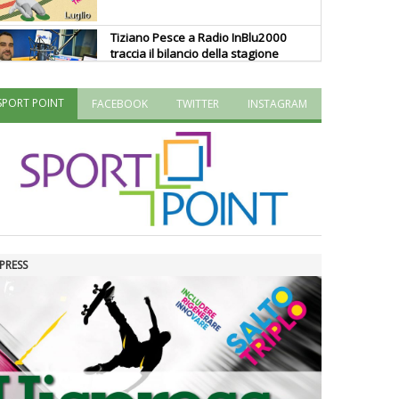
Tiziano Pesce a Radio InBlu2000
traccia il bilancio della stagione
SPORT POINT
FACEBOOK
TWITTER
INSTAGRAM
Ddl Lobby, Uisp: “Il Parlamento
valorizzi le nostre specificità"
La formazione Uisp rallenta ma
prosegue anche in estate
PRESS
Tiziano Pesce nel Cda di
Fondazione Terzjus: prima riunione
a Roma