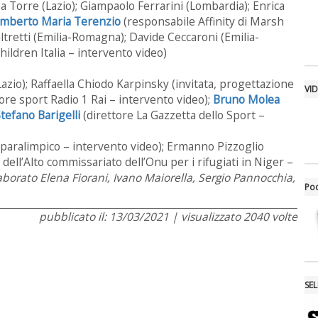
 Torre (Lazio); Giampaolo Ferrarini (Lombardia); Enrica
mberto Maria Terenzio
(responsabile Affinity di Marsh
ltretti (Emilia-Romagna); Davide Ceccaroni (Emilia-
hildren Italia – intervento video)
zio); Raffaella Chiodo Karpinsky (invitata, progettazione
VI
re sport Radio 1 Rai – intervento video);
Bruno Molea
tefano Barigelli
(direttore La Gazzetta dello Sport –
 paralimpico – intervento video); Ermanno Pizzoglio
ell’Alto commissariato dell’Onu per i rifugiati in Niger –
aborato Elena Fiorani, Ivano Maiorella, Sergio Pannocchia,
Po
pubblicato il: 13/03/2021 | visualizzato 2040 volte
SE