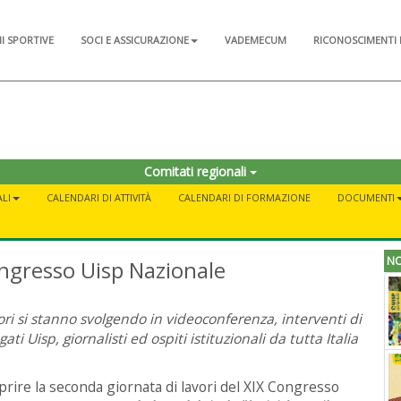
NI SPORTIVE
SOCI E ASSICURAZIONE
VADEMECUM
RICONOSCIMENTI 
Comitati regionali
LI
CALENDARI DI ATTIVITÀ
CALENDARI DI FORMAZIONE
DOCUMENTI
NO
ongresso Uisp Nazionale
vori si stanno svolgendo in videoconferenza, interventi di
ati Uisp, giornalisti ed ospiti istituzionali da tutta Italia
prire la seconda giornata di lavori del XIX Congresso