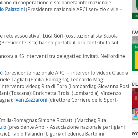
liane di cooperazione e solidarietà internazionale –
io Palazzini
(Presidente nazionale ARCI servizio civile –
PA
e rete associativa”.
Luca Gori
(costituzionalista Scuola
(Presidente Isca) hanno portato il loro contributo sul
cora a 45 interventi tra delegati ed invitati. Nell’ordine
ci
(presidente nazionale ARCI – intervento video); Claudia
riele Tagliati (Emilia-Romagna); Leonardo Magi
BIL
intervento video); Rita di Toro (Lombardia); Giovanna Rosi
Bani (Toscana); Enrichetta Troisi (Lombardia); Vincenzo
magna);
Ivan Zazzaroni
(direttore Corriere dello Sport-
milia-Romagna); Simone Ricciatti (Marche); Rita
ulo
(presidente Anpi - Associazione nazionale partigiani
zio); Fabio Palandri (Liguria); Federica Bartolini
FO