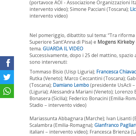
(portavoce AOI - Associazione Organizzazioni Ita
intervento video); Simone Pacciani (Toscana);
Lic
intervento video)
Nel pomeriggio, dibattito sul tema: “Tra riforma 
Superiore Sant’Anna di Pisa) e
Mogens Kirkeby
tema.
GUARDA IL VIDEO
Successivamente, dopo i 25 del mattino, spazio an
sono intervenuti:
Tommaso Bisio (Uisp Liguria);
Francesca Chiavac
Rutka (Veneto); Marco Ceccantini (Toscana); Gab
(Toscana);
Damiano Lembo
(presidente UsAcli – 
(Liguria); Alessandra Mariani (Veneto); Lorenzo 
Bonasera (Sicilia); Federico Bonacini (Emilia-Ro
Stadio – intervento video)
Mariassunta Abbagnara (Marche); Ivan Lisanti (E
Scalambra (Emilia-Romagna);
Gianfranco Pagliar
italiani – intervento video); Francesca Brienza (La