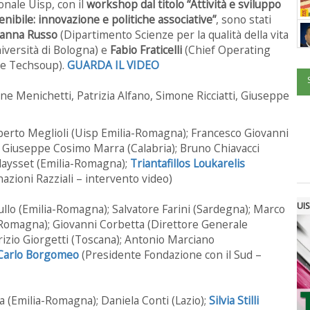
onale Uisp, con il
workshop dal titolo “Attività e sviluppo
enibile: innovazione e politiche associative”
, sono stati
vanna Russo
(Dipartimento Scienze per la qualità della vita
iversità di Bologna) e
Fabio Fraticelli
(Chief Operating
ce Techsoup).
GUARDA IL VIDEO
e Menichetti, Patrizia Alfano, Simone Ricciatti, Giuseppe
 Roberto Meglioli (Uisp Emilia-Romagna); Francesco Giovanni
; Giuseppe Cosimo Marra (Calabria); Bruno Chiavacci
laysset (Emilia-Romagna);
Triantafillos Loukarelis
azioni Razziali – intervento video)
UIS
ullo (Emilia-Romagna); Salvatore Farini (Sardegna); Marco
-Romagna); Giovanni Corbetta (Direttore Generale
rizio Giorgetti (Toscana); Antonio Marciano
Carlo Borgomeo
(Presidente Fondazione con il Sud –
a (Emilia-Romagna); Daniela Conti (Lazio);
Silvia Stilli