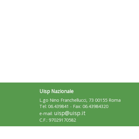
Uisp Nazionale
L.go Nino Franchellucci, 73 00155 Roma
Tel: 06.439841 - Fax: 06.43984320
uisp@uisp.it
e-mail:
C.F.: 97029170582