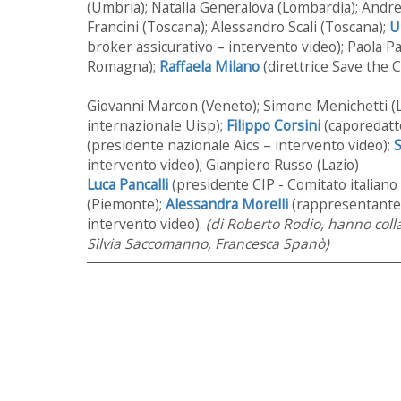
(Umbria); Natalia Generalova (Lombardia); Andrea
Francini (Toscana); Alessandro Scali (Toscana);
U
broker assicurativo – intervento video); Paola Pa
Romagna);
Raffaela Milano
(direttrice Save the C
Giovanni Marcon (Veneto); Simone Menichetti (La
internazionale Uisp);
Filippo Corsini
(caporedatto
(presidente nazionale Aics – intervento video);
S
intervento video); Gianpiero Russo (Lazio)
Luca Pancalli
(presidente CIP - Comitato italiano
(Piemonte);
Alessandra Morelli
(rappresentante d
intervento video).
(di Roberto Rodio, hanno coll
Silvia Saccomanno, Francesca Spanò)