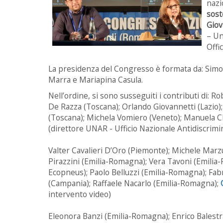
nazi
sost
Gio
– Un
Offi
La presidenza del Congresso è formata da: Simon
Marra e Mariapina Casula.
Nell’ordine, si sono susseguiti i contributi di:
De Razza (Toscana); Orlando Giovannetti (Lazio)
(Toscana); Michela Vomiero (Veneto); Manuela C
(direttore UNAR - Ufficio Nazionale Antidiscrimin
Valter Cavalieri D’Oro (Piemonte); Michele Marz
Pirazzini (Emilia-Romagna); Vera Tavoni (Emilia
Ecopneus); Paolo Belluzzi (Emilia-Romagna); Fab
(Campania); Raffaele Nacarlo (Emilia-Romagna);
intervento video)
Eleonora Banzi (Emilia-Romagna); Enrico Balestr