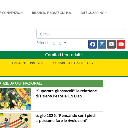
E CONVENZIONI
BILANCIO E SOSTEGNI P.A.
SAFEGUARDING
Select Language
▼
Comitati territoriali
CAMPAGNE E PROGETTI
CONGRESSI E ASSEMBLEE
TIZIE DA UISP NAZIONALE
"Superare gli ostacoli": la relazione
di Tiziano Pesce al CN Uisp
Luglio 2026: "Pensando con i piedi,
si possono fare le rivoluzioni"