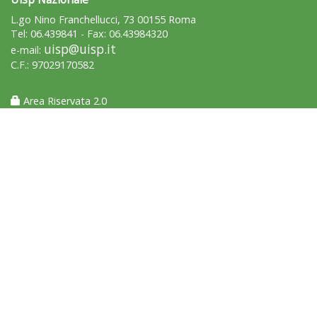
L.go Nino Franchellucci, 73 00155 Roma
Tel: 06.439841 - Fax: 06.43984320
uisp@uisp.it
e-mail:
C.F.: 97029170582
Area Riservata 2.0