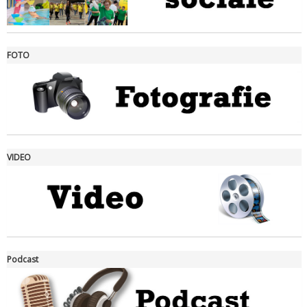
FOTO
Ddl Lobby, Uisp: “Il Parlamento valorizzi le nostre specificità"
VIDEO
La formazione Uisp rallenta ma prosegue anche in estate
Podcast