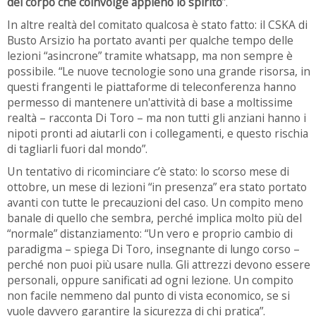
del corpo che coinvolge appieno lo spirito
”.
In altre realtà del comitato qualcosa è stato fatto: il CSKA di
Busto Arsizio ha portato avanti per qualche tempo delle
lezioni “asincrone” tramite whatsapp, ma non sempre è
possibile. “Le nuove tecnologie sono una grande risorsa, in
questi frangenti le piattaforme di teleconferenza hanno
permesso di mantenere un'attività di base a moltissime
realtà – racconta Di Toro – ma non tutti gli anziani hanno i
nipoti pronti ad aiutarli con i collegamenti, e questo rischia
di tagliarli fuori dal mondo”.
Un tentativo di ricominciare c’è stato: lo scorso mese di
ottobre, un mese di lezioni “in presenza” era stato portato
avanti con tutte le precauzioni del caso. Un compito meno
banale di quello che sembra, perché implica molto più del
“normale” distanziamento: “Un vero e proprio cambio di
paradigma – spiega Di Toro, insegnante di lungo corso –
perché non puoi più usare nulla. Gli attrezzi devono essere
personali, oppure sanificati ad ogni lezione. Un compito
non facile nemmeno dal punto di vista economico, se si
vuole davvero garantire la sicurezza di chi pratica”.