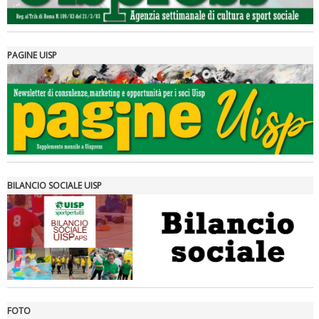
PAGINE UISP
Tiziano Pesce a Radio InBlu2000 traccia il bilancio della stagione
BILANCIO SOCIALE UISP
FOTO
Ddl Lobby, Uisp: “Il Parlamento valorizzi le nostre specificità"