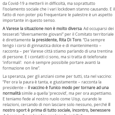
da Covid-19 a metterli in difficoltà, ma soprattutto
l’isolamento sociale che i vari lockdown stanno causando. E il
fatto di non poter più frequentare le palestre è un aspetto
importante in questo senso.
A Varese la situazione non è molto diversa
. Ad occuparsi dei
tesserati “diversamente giovani” per il Comitato territoriale
è direttamente
la presidente, Rita Di Toro
. “Da sempre
tengo i corsi di ginnastica dolce e di mantenimento –
racconta – per Varese città stiamo parlando di una trentina
di persone. E i contatti ci sono, ma si tratta di telefonate
‘informali’: non è sempre possibile portare avanti la
formazione on line”.
La speranza, per gli anziani come per tutti, sta nel vaccino:
“Per ora la paura è tanta, e giustamente – racconta la
presidente –
il vaccino è l’unico modo per tornare ad una
normalità
simile a quella ‘precovid’, ma per ora aspettiamo.
E teniamo fede al nostro ruolo come Uisp, curando le
relazioni, cercando di non lasciare solo nessuno, perché
il
nostro sport è prima di tutto sociale, incontro, benessere