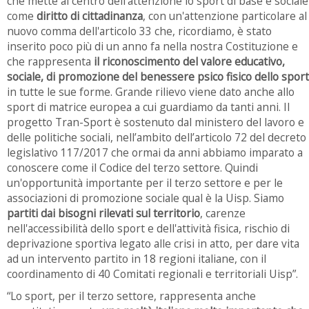
che mette al centro dell'attenzione lo sport di base e sociale
come
diritto di cittadinanza
, con un'attenzione particolare al
nuovo comma dell'articolo 33 che, ricordiamo, è stato
inserito poco più di un anno fa nella nostra Costituzione e
che rappresenta
il riconoscimento del valore educativo,
sociale, di promozione del benessere psico fisico dello sport
in tutte le sue forme. Grande rilievo viene dato anche allo
sport di matrice europea a cui guardiamo da tanti anni. Il
progetto Tran-Sport è sostenuto dal ministero del lavoro e
delle politiche sociali, nell’ambito dell’articolo 72 del decreto
legislativo 117/2017 che ormai da anni abbiamo imparato a
conoscere come il Codice del terzo settore. Quindi
un'opportunità importante per il terzo settore e per le
associazioni di promozione sociale qual è la Uisp. Siamo
partiti dai bisogni rilevati sul territorio
, carenze
nell'accessibilità dello sport e dell'attività fisica, rischio di
deprivazione sportiva legato alle crisi in atto, per dare vita
ad un intervento partito in 18 regioni italiane, con il
coordinamento di 40 Comitati regionali e territoriali Uisp”.
“Lo sport, per il terzo settore, rappresenta anche