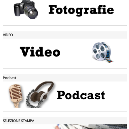
VIDEO
La formazione Uisp rallenta ma prosegue anche in estate
Podcast
SELEZIONE STAMPA