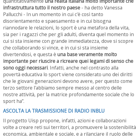
quantitativamente
una realtà italiana molto importante che
infrastruttura tutto il nostro paese
- ha detto Vanessa
Pallucchi - In un momento in cui c'è così tanto
disorientamento e spaesamento e in cui bisogna
riannodare le relazioni, lo sport è una metafora della vita,
sia per i ragazzi che per gli adulti, diventa quel momento in
cui si sta insieme con grande immediatezza, dove si scopre
che collaborando si vince, e in cui si sta insieme
divertendosi, e questa è
una base veramente molto
importante per riuscire a ricreare quei legami di senso che
sono oggi necessari
. Infatti, anche nel contrasto alla
povertà educativa lo sport viene considerato uno dei diritti
che le giovani generazioni devono avere, per questo come
terzo settore l'abbiamo sempre messo al centro delle
nostre attività, per la matrice profondamente sociale che lo
sport ha”.
ASCOLTA LA TRASMISSIONE DI RADIO INBLU
Il progetto Uisp propone, infatti, azioni e collaborazioni
volte a creare reti sui territori, a promuovere la sostenibilità
economica, ambientale e sociale, e a rilanciare il ruolo delle