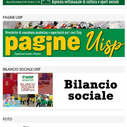
PAGINE UISP
Tiziano Pesce a Radio InBlu2000 traccia il bilancio della stagione
BILANCIO SOCIALE UISP
FOTO
Ddl Lobby, Uisp: “Il Parlamento valorizzi le nostre specificità"