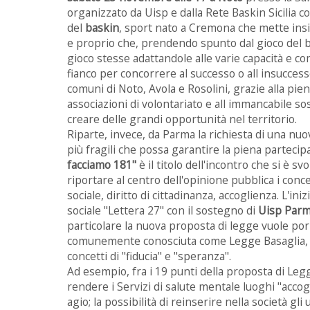
organizzato da Uisp e dalla Rete Baskin Sicilia c
del
baskin
, sport nato a Cremona che mette ins
e proprio che, prendendo spunto dal gioco del ba
gioco stesse adattandole alle varie capacità e c
fianco per concorrere al successo o all insuccess
comuni di Noto, Avola e Rosolini, grazie alla pie
associazioni di volontariato e all immancabile s
creare delle grandi opportunità nel territorio.
Riparte, invece, da Parma la richiesta di una nuo
più fragili che possa garantire la piena partecip
facciamo 181"
è il titolo dell'incontro che si è sv
riportare al centro dell'opinione pubblica i conc
sociale, diritto di cittadinanza, accoglienza. L'in
sociale "Lettera 27" con il sostegno di
Uisp Par
particolare la nuova proposta di legge vuole por
comunemente conosciuta come Legge Basaglia, r
concetti di "fiducia" e "speranza".
Ad esempio, fra i 19 punti della proposta di Leg
rendere i Servizi di salute mentale luoghi "accogli
agio; la possibilità di reinserire nella società gli