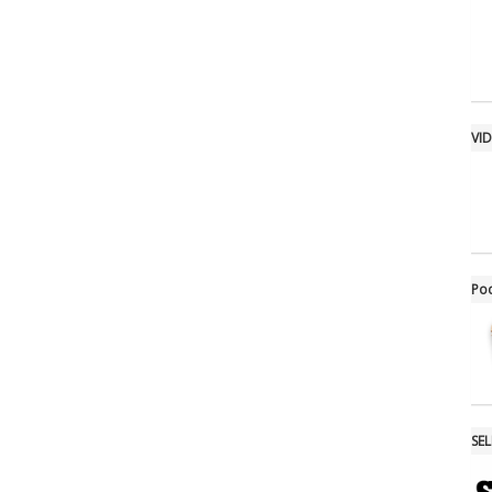
VI
Po
SE