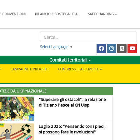
E CONVENZIONI
BILANCIO E SOSTEGNI P.A.
SAFEGUARDING
Select Language
▼
Comitati territoriali
CAMPAGNE E PROGETTI
CONGRESSI E ASSEMBLEE
TIZIE DA UISP NAZIONALE
"Superare gli ostacoli": la relazione
di Tiziano Pesce al CN Uisp
Luglio 2026: "Pensando con i piedi,
si possono fare le rivoluzioni"