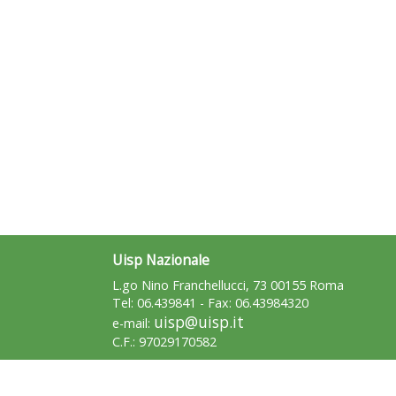
Uisp Nazionale
L.go Nino Franchellucci, 73 00155 Roma
Tel: 06.439841 - Fax: 06.43984320
uisp@uisp.it
e-mail:
C.F.: 97029170582