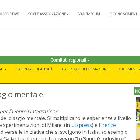
NI SPORTIVE
SOCI E ASSICURAZIONE
VADEMECUM
RICONOSCIMENTI 
Comitati regionali
LI
CALENDARI DI ATTIVITÀ
CALENDARI DI FORMAZIONE
DOCUMENTI
NO
isagio mentale
per favorire l'integrazione
del disagio mentale. Si moltiplicano le esperienze a livello
le sperimentazioni di Milano (in
Uispress
) e
Firenze
diverse le iniziative che si svolgono in Italia, ad esempio
 Galiardi si è tenuto il
convegno “Lo Sport è inclusione”
,