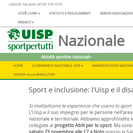
UNIONE ITALIANA SPORT PER TUTTI
COS'È L'UISP
STATUTO E REGOLAMENTI
SERVIZI ASSOCIAZIO
PRIVACY
Nazionale
Attività sportive nazionali
HOME
GOVERNANCE NAZIONALE UISP
MANIFESTAZIONI NAZIONA
ISCRIVITI ALLA NEWSLETTER
Sport e inclusione: l'Uisp e il d
Si moltiplicano le esperienze che usano lo sport 
L’Uisp e il suo impegno per le persone nell’area 
nazionale e territoriale. Abbiamo approfondito 
collegate al
progetto Abili per lo sport
. Ma sono 
sabato 23 novembre alle 17 a Noto
presso la Sala