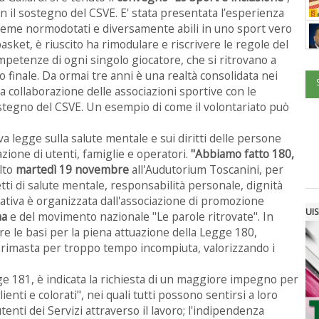
on il sostegno del CSVE. E' stata presentata l’esperienza
ieme normodotati e diversamente abili in uno sport vero
sket, è riuscito ha rimodulare e riscrivere le regole del
ompetenze di ogni singolo giocatore, che si ritrovano a
o finale. Da ormai tre anni è una realtà consolidata nei
na collaborazione delle associazioni sportive con le
ostegno del CSVE. Un esempio di come il volontariato può
va legge sulla salute mentale e sui diritti delle persone
azione di utenti, famiglie e operatori.
"Abbiamo fatto 180,
olto
martedì 19 novembre
all'Audutorium Toscanini, per
etti di salute mentale, responsabilità personale, dignità
iziativa è organizzata dall'associazione di promozione
UIS
ma
e del movimento nazionale "Le parole ritrovate". In
re le basi per la piena attuazione della Legge 180,
imasta per troppo tempo incompiuta, valorizzando i
ge 181, è indicata la richiesta di un maggiore impegno per
enti e colorati", nei quali tutti possono sentirsi a loro
 utenti dei Servizi attraverso il lavoro; l'indipendenza