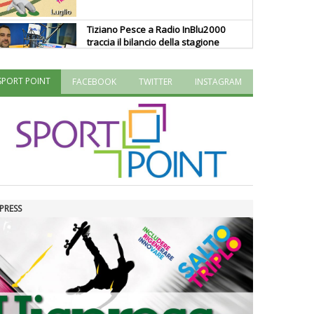
Tiziano Pesce a Radio InBlu2000
traccia il bilancio della stagione
SPORT POINT
FACEBOOK
TWITTER
INSTAGRAM
Ddl Lobby, Uisp: “Il Parlamento
valorizzi le nostre specificità"
La formazione Uisp rallenta ma
prosegue anche in estate
PRESS
Tiziano Pesce nel Cda di
Fondazione Terzjus: prima riunione
a Roma