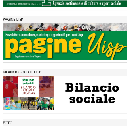
PAGINE UISP
Tiziano Pesce a Radio InBlu2000 traccia il bilancio della stagione
BILANCIO SOCIALE UISP
FOTO
Ddl Lobby, Uisp: “Il Parlamento valorizzi le nostre specificità"