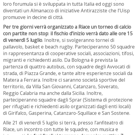
loro forumula si è sviluppata in tutta Italia ed oggi sono
diventati un Almanacco di iniziative Antirazziste che l’Uisp
promuove in decine di città.
Per tre giorni verrà organizzato a Riace un torneo di calcio
con partite non stop
:
il fischio d’inizio verrà dato alle ore 15
di venerdì 5 luglio
. Inoltre, si svolgeranno tornei di
pallavolo, basket e beach rugby. Parteciperanno 50 squadre
in rappresentanza di cooperative sociali, associazioni, tifosi,
migranti e richiedenti asilo. Da Bologna è prevista la
partenza di quattro autobus, con squadre degli Avvocati di
strada, di Piazza Grande, e tante altre esperienze sociali da
Matera a Ferrara. Inoltre ci saranno società sportive del
territorio, da Villa San Giovanni, Catanzaro, Soverato,
Reggio Calabria ma anche dalla Sicilia. Inoltre,
parteciperanno squadre dagli Sprar (Sistema di protezione
per rifugiati e richiedenti asilo organizzati dagli enti locali)
di Girifalco, Gasperina, Catanzaro-Squillace e San Sostene.
Alle 21 di venerdì 5 luglio si terrà, presso l’anfiteatro di
Riace, un incontro con tutte le squadre, con musica e