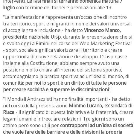
interventi.
Le fasi finali si terranno domenica mattina 7
luglio
con termine dei tornei e premiazioni alle 13.
“La manifestazione rappresenta un’occasione di incontro
tra territorio, sport e migranti in nome dei valori universali
di accoglienza e inclusione - ha detto
Vincenzo Manco,
presidente nazionale Uisp
, durante la presentazione che si
è svolta oggi a Rimini nel corso del Web Marketing Festival
- sport sociale significa valorizzare il territorio e creare
opportunità di nuove relazioni e di sviluppo. L’Uisp nasce
insieme alla Costituzione, abbiamo sempre avuto una
posizione molto chiara all’interno del sistema sportivo,
accompagniamo la pratica sportiva ad un’idea di mondo, di
comunità:
per noi lo sport è un diritto di tutte le persone
per creare socialità e superare le discriminazioni
”.
“I Mondiali Antirazzisti hanno finalità importanti - ha detto
nel corso della presentazione
Mimmo Lucano, ex sindaco di
Riace
- il significato di questa iniziativa è la fraternità, creare
legami umani e intrecciare relazioni. Tre giorni sono un
attimo però sono utili per
contrapporsi ad un’idea di società
che vuole fare delle barriere e delle divisioni la propria