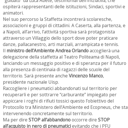
"guidato" da Luca Abete, testimonial dell’iniziativa, che
ospiterà rappresentanti delle istituzioni, Sindaci, sportivi e
animatori.
Nel suo percorso la Staffetta incontrerà scolaresche,
associazioni e gruppi di cittadini. A Caserta, alla partenza, e
a Napoli, all’arrivo, l’attività sportiva sarà protagonista
attraverso un Villaggio dello sport dove poter praticare
danze, pallacanestro, arti marziali, arrampicata e tennis.
Il
ministro dell’Ambiente Andrea Orlando
accoglierà una
delegazione della staffetta al Teatro Politeama di Napoli,
lanciando un messaggio positivo e di speranza per il futuro
alla presenza di centinaia di ragazzi delle scuole del
territorio. Sarà presente anche
Vincenzo Manco
,
presidente nazionale Uisp.
Raccogliere i pneumatici abbandonati sul territorio per
recuperarli e per sottrarre “carburante” impiegato per
appiccare i roghi di rifiuti tossici questo l’obiettivo del
Protocollo tra Ministero dell’Ambiente ed Ecopneus, che sta
intervenendo concretamente sul territorio.
Ma per dire
STOP all’abbandono
occorre dire
STOP
all’acquisto in nero di pneumatici
evitando che i PFU