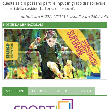
queste azioni possano partire input in grado di risollevare
le sorti della cosiddetta Terra dei Fuochi”.
pubblicato il: 27/11/2013 | visualizzato 2404 volte
NOTIZIE DA UISP NAZIONALE
SPORT POINT
FACEBOOK
TWITTER
INSTAGRAM
"Superare gli ostacoli": la relazione di Tiziano Pesce al CN Uisp