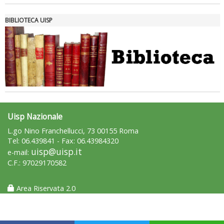
BIBLIOTECA UISP
Uisp Nazionale
L.go Nino Franchellucci, 73 00155 Roma
Tel: 06.439841 - Fax: 06.43984320
uisp@uisp.it
e-mail:
C.F.: 97029170582
Area Riservata 2.0