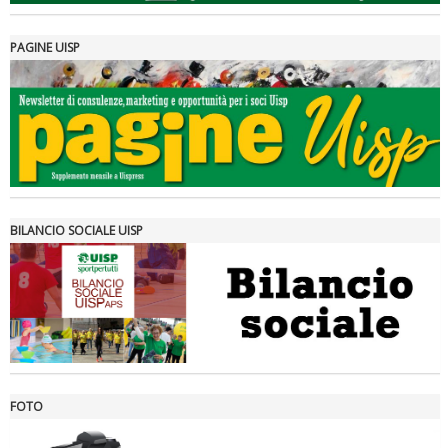
PAGINE UISP
Tiziano Pesce a Radio InBlu2000 traccia il bilancio della stagione
BILANCIO SOCIALE UISP
FOTO
Ddl Lobby, Uisp: “Il Parlamento valorizzi le nostre specificità"