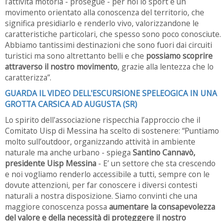
l’attività motoria - prosegue - per noi lo sport è un
movimento orientato alla conoscenza del territorio, che
significa presidiarlo e renderlo vivo, valorizzandone le
caratteristiche particolari, che spesso sono poco conosciute.
Abbiamo tantissimi destinazioni che sono fuori dai circuiti
turistici ma sono altrettanto belli e che
possiamo scoprire
attraverso il nostro movimento
, grazie alla lentezza che lo
caratterizza”.
GUARDA IL VIDEO DELL'ESCURSIONE SPELEOGICA IN UNA
GROTTA CARSICA AD AUGUSTA (SR)
Lo spirito dell'associazione rispecchia l’approccio che il
Comitato Uisp di Messina ha scelto di sostenere: “Puntiamo
molto sull’outdoor, organizzando attività in ambiente
naturale ma anche urbano - spiega
Santino Cannavò,
presidente Uisp Messina
- E’ un settore che sta crescendo
e noi vogliamo renderlo accessibile a tutti, sempre con le
dovute attenzioni, per far conoscere i diversi contesti
naturali a nostra disposizione. Siamo convinti che una
maggiore conoscenza possa
aumentare la consapevolezza
del valore e della necessità di proteggere il nostro