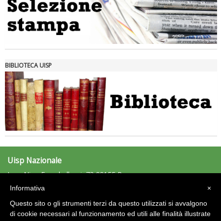
Tiziano Pesce nel Cda di Fondazione Terzjus: prima riunione a
Roma
BIBLIOTECA UISP
Uisp Nazionale
L.go Nino Franchellucci, 73 00155 Roma
Tel: 06.439841 - Fax: 06.43984320
Informativa
×
uisp@uisp.it
e-mail:
Questo sito o gli strumenti terzi da questo utilizzati si avvalgono
C.F.: 97029170582
di cookie necessari al funzionamento ed utili alle finalità illustrate