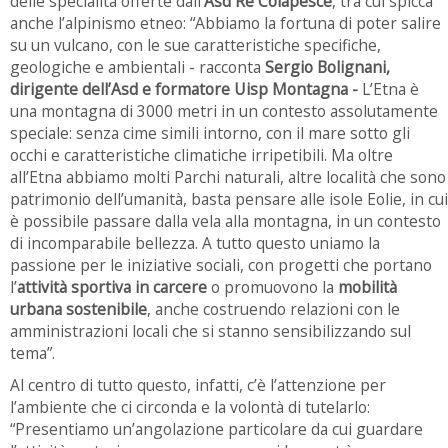
delle specialità offerte dall’
Asd Re Colapesce
, tra cui spicca
anche l’alpinismo etneo: “Abbiamo la fortuna di poter salire
su un vulcano, con le sue caratteristiche specifiche,
geologiche e ambientali - racconta
Sergio Bolignani,
dirigente dell’Asd e formatore Uisp Montagna
-
L’Etna è
una montagna di 3000 metri in un contesto assolutamente
speciale: senza cime simili intorno, con il mare sotto gli
occhi e caratteristiche climatiche irripetibili. Ma oltre
all’Etna abbiamo molti Parchi naturali, altre località che sono
patrimonio dell’umanità, basta pensare alle isole Eolie, in cui
è possibile passare dalla vela alla montagna, in un contesto
di incomparabile bellezza. A tutto questo uniamo la
passione per le iniziative sociali, con progetti che portano
l’
attività sportiva in carcere
o promuovono la
mobilità
urbana sostenibile
, anche costruendo relazioni con le
amministrazioni locali che si stanno sensibilizzando sul
tema”.
Al centro di tutto questo, infatti, c’è l’attenzione per
l’ambiente che ci circonda e la volontà di tutelarlo:
“Presentiamo un’angolazione particolare da cui guardare