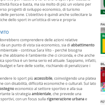
ività fisica e basta, ma sia molto di più: un volano per
verso progetti di sviluppo economico, di turismo
e delle persone.
L’obiettivo è quindi anche sollecitare la
che dello sport in un’ottica di vera e propria
PA
 VITO
a dovrebbero comprendere delle azioni relative
i
da un punto di vista sia economico, sia di
abbattimento
 ambientale - continua Sara Vito - perché bisogna
re che abbiamo è l'ambiente che ci circonda, e che anche
ica sportiva è un tema serio ed attuale. Sappiamo, infatti,
BIL
 budget e f
are delle scelte,
rischiando
di penalizzare i
 rendere lo sport più
accessibile
, coinvolgendo una platea
n disabilità, difficoltà economiche o culturali. Sul lato
sostegno
economico al settore sportivo e alla sua
rtante la strategia
ambientale
, che prevede una
sportivi, con un focus sulla
rigenerazione urbana
e
FO