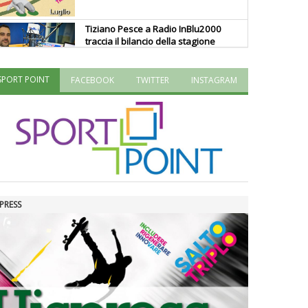
Tiziano Pesce a Radio InBlu2000
traccia il bilancio della stagione
SPORT POINT
FACEBOOK
TWITTER
INSTAGRAM
Ddl Lobby, Uisp: “Il Parlamento
valorizzi le nostre specificità"
La formazione Uisp rallenta ma
prosegue anche in estate
PRESS
Tiziano Pesce nel Cda di
Fondazione Terzjus: prima riunione
a Roma