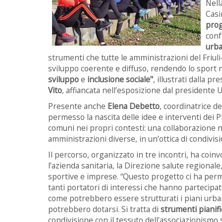
Nell
Casi
pro
conf
urba
strumenti che tutte le amministrazioni del Friul
sviluppo coerente e diffuso, rendendo lo sport 
sviluppo
e
inclusione sociale"
, illustrati dalla 
Vito
, affiancata nell’esposizione dal presidente U
Presente anche
Elena Debetto
, coordinatrice de
permesso la nascita delle idee e interventi dei P
comuni nei propri contesti: una collaborazione n
amministrazioni diverse, in un’ottica di condivisi
Il percorso, organizzato in tre incontri, ha coin
l’azienda sanitaria, la Direzione salute regionale,
sportive e imprese.
“Questo progetto ci ha perme
tanti portatori di interessi che hanno partecipat
come potrebbero essere strutturati i piani urbani
potrebbero dotarsi. Si tratta di
strumenti pianifi
condivisione con il tessuto dell'associazionismo s