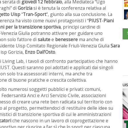
a serata di
giovedì 12 febbraio
, alla Mediateca “Ugo
raghi” di
Gorizia
si è tenuta la conferenza relativa al
getto Uisp
“
Tran-Sport
”, giunto alla sua conclusione. La
erenza ha visto come nuovi protagonisti i “
PIUST
-
Piani
ni per la transizione sportiva
, principi cardine di
i-Venezia Giulia potranno attivare per guidare uno
non solo fattore di
salute
e
benessere
ma anche di
presidente Uisp Comitato Regionale Friuli-Venezia Giulia
Sara
isp Gorizia,
Enzo Dall’Osto
.
i Living Lab, i tavoli di confronto partecipativo che hanno
IUST. Questi saranno poi adottati e applicati dai singoli
on solo tra assessorati interni, ma anche tra
one di buone pratiche e crescita collettiva.
UIS
volto numerosi soggetti pubblici e privati: comuni,
 Federsanità Anci e Arci Servizio Civile, associazioni
sso di creare una rete ben radicata sul territorio con
o al progetto, permettendoci di restituire delle idee su
stici di transizione sportiva di cui le amministrazioni
catori
che nascono in un lavoro di coprogettazione e
portivo per riuscire a far sì che lo sport per ciascuna