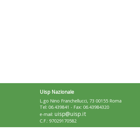
Uisp Nazionale
L.go Nino Franchellucci, 73 00155 Roma
Tel: 06.439841 - Fax: 06.43984320
uisp@uisp.it
e-mail:
C.F.: 97029170582