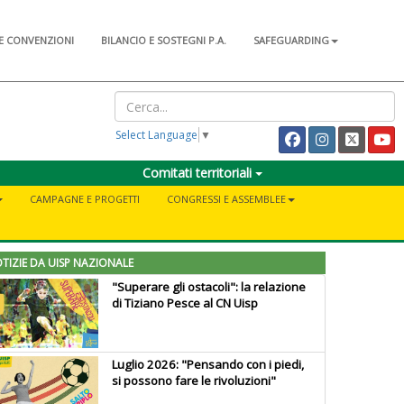
E CONVENZIONI
BILANCIO E SOSTEGNI P.A.
SAFEGUARDING
Select Language
▼
Comitati territoriali
CAMPAGNE E PROGETTI
CONGRESSI E ASSEMBLEE
TIZIE DA UISP NAZIONALE
"Superare gli ostacoli": la relazione
di Tiziano Pesce al CN Uisp
Luglio 2026: "Pensando con i piedi,
si possono fare le rivoluzioni"