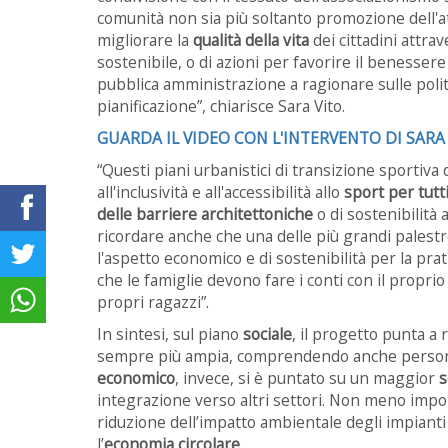
comunità non sia più soltanto promozione dell'att
migliorare la
qualità della vita
dei cittadini attra
sostenibile, o di azioni per favorire il benesser
pubblica amministrazione a ragionare sulle politi
pianificazione
”, chiarisce Sara Vito.
GUARDA IL VIDEO CON L'INTERVENTO DI SARA
“Questi piani urbanistici di transizione sportiv
all'inclusività e all'accessibilità allo
sport per tutt
delle barriere architettoniche
o di sostenibilità
ricordare anche che una delle più grandi palest
l'aspetto economico e di sostenibilità per la prat
che le famiglie devono fare i conti con il proprio
propri ragazzi”.
In sintesi, sul piano
sociale
, il progetto punta a
sempre più ampia, comprendendo anche persone co
economico
, invece, si è puntato su un maggior
integrazione verso altri settori. Non meno impo
riduzione dell’impatto ambientale degli impianti 
l’
economia circolare
.