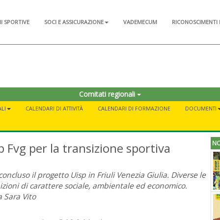
NI SPORTIVE
SOCI E ASSICURAZIONE
VADEMECUM
RICONOSCIMENTI 
Comitati regionali
LI
CALENDARI DI ATTIVITÀ
CALENDARI DI FORMAZIONE
DOCUMENTI
NO
p Fvg per la transizione sportiva
 concluso il progetto Uisp in Friuli Venezia Giulia. Diverse le
zioni di carattere sociale, ambientale ed economico.
a Sara Vito