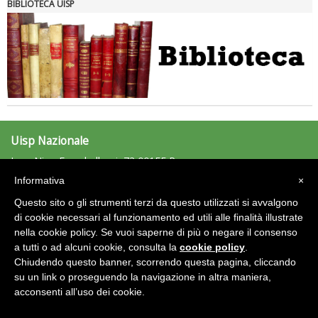
BIBLIOTECA UISP
Uisp Nazionale
L.go Nino Franchellucci, 73 00155 Roma
Tel: 06.439841 - Fax: 06.43984320
Informativa
×
uisp@uisp.it
e-mail:
Questo sito o gli strumenti terzi da questo utilizzati si avvalgono
C.F.: 97029170582
di cookie necessari al funzionamento ed utili alle finalità illustrate
nella cookie policy. Se vuoi saperne di più o negare il consenso
Area Riservata 2.0
a tutti o ad alcuni cookie, consulta la
cookie policy
.
Chiudendo questo banner, scorrendo questa pagina, cliccando
su un link o proseguendo la navigazione in altra maniera,
acconsenti all’uso dei cookie.