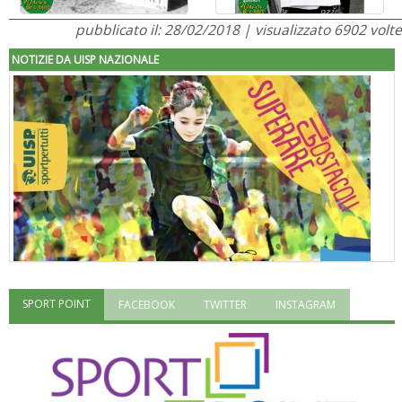
pubblicato il: 28/02/2018 | visualizzato 6902 volte
NOTIZIE DA UISP NAZIONALE
SPORT POINT
FACEBOOK
TWITTER
INSTAGRAM
"Superare gli ostacoli": la relazione di Tiziano Pesce al CN Uisp