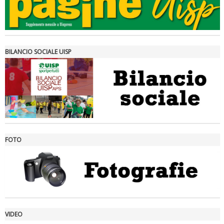
Tiziano Pesce a Radio InBlu2000 traccia il bilancio della stagione
BILANCIO SOCIALE UISP
FOTO
Ddl Lobby, Uisp: “Il Parlamento valorizzi le nostre specificità"
VIDEO