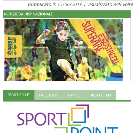
pubblicato il: 15/06/2019 | visualizzato 849 volte
NOTIZIE DA UISP NAZIONALE
SPORT POINT
FACEBOOK
TWITTER
INSTAGRAM
"Superare gli ostacoli": la relazione di Tiziano Pesce al CN Uisp