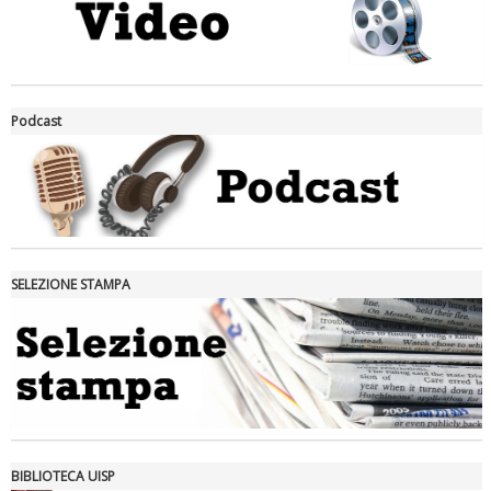
La formazione Uisp rallenta ma prosegue anche in estate
Podcast
SELEZIONE STAMPA
Tiziano Pesce nel Cda di Fondazione Terzjus: prima riunione a
Roma
BIBLIOTECA UISP