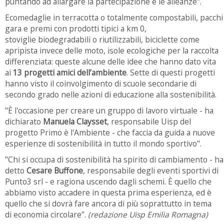
puntando ad allargare la partecipazione e le alleanze".
Ecomedaglie in terracotta o totalmente compostabili, pacchi
gara e premi con prodotti tipici a km 0,
stoviglie biodegradabili o riutilizzabili, biciclette come
apripista invece delle moto, isole ecologiche per la raccolta
differenziata: queste alcune delle idee che hanno dato vita
ai
13 progetti amici dell’ambiente
. Sette di questi progetti
hanno visto il coinvolgimento di scuole secondarie di
secondo grado nelle azioni di educazione alla sostenibilità.
"È l'occasione per creare un gruppo di lavoro virtuale - ha
dichiarato
Manuela Claysset
, responsabile Uisp del
progetto Primo è l'Ambiente - che faccia da guida a nuove
esperienze di sostenibilità in tutto il mondo sportivo".
"Chi si occupa di sostenibilità ha spirito di cambiamento - ha
detto
Cesare Buffone
, responsabile degli eventi sportivi di
Punto3 srl - e ragiona uscendo dagli schemi. È quello che
abbiamo visto accadere in questa prima esperienza, ed è
quello che si dovrà fare ancora di più soprattutto in tema
di economia circolare".
(redazione Uisp Emilia Romagna)