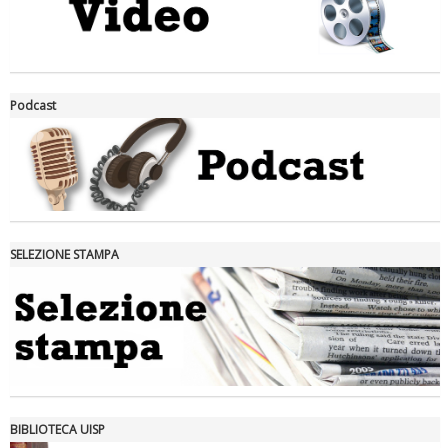
La formazione Uisp rallenta ma prosegue anche in estate
Podcast
SELEZIONE STAMPA
Tiziano Pesce nel Cda di Fondazione Terzjus: prima riunione a
Roma
BIBLIOTECA UISP