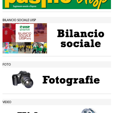
BILANCIO SOCIALE UISP
FOTO
Ddl Lobby, Uisp: “Il Parlamento valorizzi le nostre specificità"
VIDEO