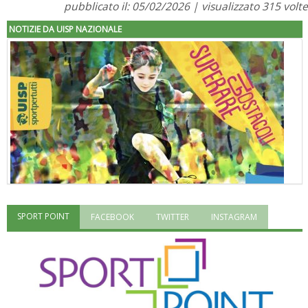
pubblicato il: 05/02/2026 | visualizzato 315 volte
NOTIZIE DA UISP NAZIONALE
SPORT POINT
FACEBOOK
TWITTER
INSTAGRAM
"Superare gli ostacoli": la relazione di Tiziano Pesce al CN Uisp