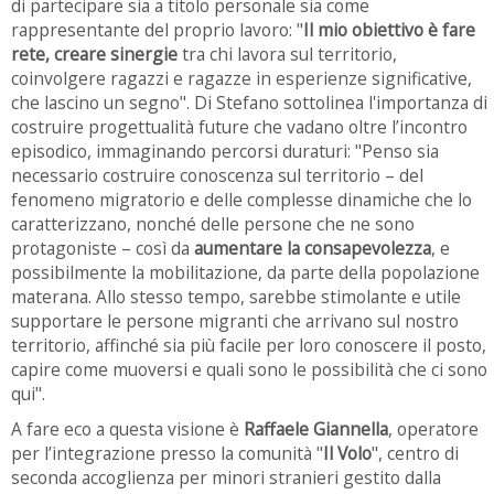
di partecipare sia a titolo personale sia come
rappresentante del proprio lavoro: "
Il mio obiettivo è fare
rete, creare sinergie
tra chi lavora sul territorio,
coinvolgere ragazzi e ragazze in esperienze significative,
che lascino un segno". Di Stefano sottolinea l'importanza di
costruire progettualità future che vadano oltre l’incontro
episodico, immaginando percorsi duraturi: "Penso sia
necessario costruire conoscenza sul territorio – del
fenomeno migratorio e delle complesse dinamiche che lo
caratterizzano, nonché delle persone che ne sono
protagoniste – così da
aumentare la consapevolezza
, e
possibilmente la mobilitazione, da parte della popolazione
materana. Allo stesso tempo, sarebbe stimolante e utile
supportare le persone migranti che arrivano sul nostro
territorio, affinché sia più facile per loro conoscere il posto,
capire come muoversi e quali sono le possibilità che ci sono
qui".
A fare eco a questa visione è
Raffaele Giannella
, operatore
per l’integrazione presso la comunità "
Il Volo
", centro di
seconda accoglienza per minori stranieri gestito dalla