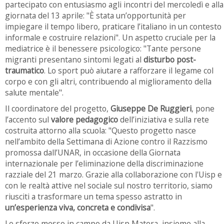
partecipato con entusiasmo agli incontri del mercoledì e alla
giornata del 13 aprile: "È stata un’opportunità per
impiegare il tempo libero, praticare l’italiano in un contesto
informale e costruire relazioni". Un aspetto cruciale per la
mediatrice è il benessere psicologico: "Tante persone
migranti presentano sintomi legati al
disturbo post-
traumatico
. Lo sport può aiutare a rafforzare il legame col
corpo e con gli altri, contribuendo al miglioramento della
salute mentale".
Il coordinatore del progetto,
Giuseppe De Ruggieri
, pone
l’accento sul
valore pedagogico
dell’iniziativa e sulla rete
costruita attorno alla scuola: "Questo progetto nasce
nell’ambito della Settimana di Azione contro il Razzismo
promossa dall’UNAR, in occasione della Giornata
internazionale per l’eliminazione della discriminazione
razziale del 21 marzo. Grazie alla collaborazione con l'Uisp e
con le realtà attive nel sociale sul nostro territorio, siamo
riusciti a trasformare un tema spesso astratto in
un’esperienza viva, concreta e condivisa
".
Lo sforzo messo in campo da Uisp Matera, insieme alla