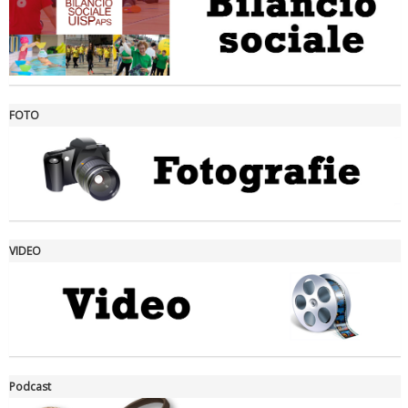
FOTO
Ddl Lobby, Uisp: “Il Parlamento valorizzi le nostre specificità"
VIDEO
La formazione Uisp rallenta ma prosegue anche in estate
Podcast