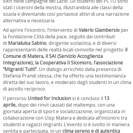
sikh nelle campagne del Lazio. Gli studenti del PCTO sono
stati i ciceroni della mostra, illustrandola alle classi della
scuola e diventando così portavoce attivi di una narrazione
alternativa e necessaria.
Ad aprire l’incontro, l’intervento di
Valerio Giambersio
per
la Fondazione Città della pace, seguito dai contributi
di
Marialuisa Sabino
, dirigente scolastica, e di diversi
rappresentanti delle realtà locali coinvolte nel progetto:
il
Comune di Matera, il SAI (Servizio Accoglienza
Integrazione), la Cooperativa Il Sicomoro, l’associazione
“Migranti Tutti”.
Un dialogo arricchito dalla presenza di
Stefania Prandi stessa, che ha offerto una testimonianza
diretta del suo lavoro, e moderato dagli studenti in un clima
di ascolto reciproco.
Il percorso
United for Inclusion
si è concluso il
13
aprile,
dopo dei rinvii causati dal maltempo, con una
giornata aperta di sport e socializzazione, organizzata in
collaborazione con Uisp Matera e dedicata all’incontro tra
studenti e ragazzi migranti. L’evento si è svolto in maniera
sentita e partecipata, in un
clima sereno e di autentica