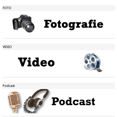
FOTO
Ddl Lobby, Uisp: “Il Parlamento valorizzi le nostre specificità"
VIDEO
La formazione Uisp rallenta ma prosegue anche in estate
Podcast