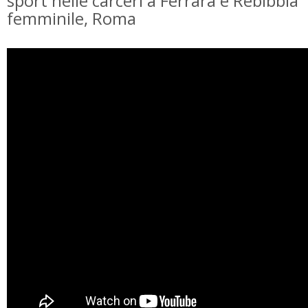
sport nelle carceri a Ferrara e Rebibbia
femminile, Roma