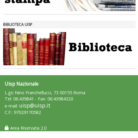
Tiziano Pesce nel Cda di Fondazione Terzjus: prima riunione a
Roma
BIBLIOTECA UISP
Uisp Nazionale
L.go Nino Franchellucci, 73 00155 Roma
Tel: 06.439841 - Fax: 06.43984320
uisp@uisp.it
e-mail:
C.F.: 97029170582
Area Riservata 2.0