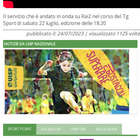
Il servizio che è andato in onda su Rai2 nel corso del Tg
Sport di sabato 22 luglio, edizione delle 18.20
pubblicato il: 24/07/2023 | visualizzato 1125 volte
NOTIZIE DA UISP NAZIONALE
SPORT POINT
FACEBOOK
TWITTER
INSTAGRAM
"Superare gli ostacoli": la relazione di Tiziano Pesce al CN Uisp